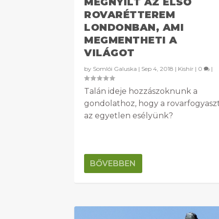
MEGNYÍLT AZ ELSŐ
ROVARÉTTEREM
LONDONBAN, AMI
MEGMENTHETI A
VILÁGOT
by
Somlói Galuska
|
Sep 4, 2018
|
Kishír
|
0
|
Talán ideje hozzászoknunk a
gondolathoz, hogy a rovarfogyasz
az egyetlen esélyünk?
BŐVEBBEN