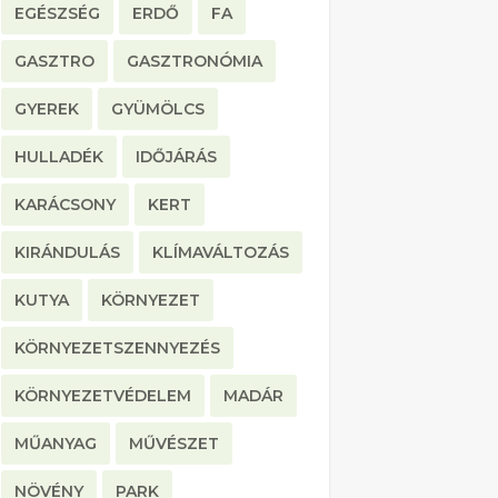
EGÉSZSÉG
ERDŐ
FA
GASZTRO
GASZTRONÓMIA
GYEREK
GYÜMÖLCS
HULLADÉK
IDŐJÁRÁS
KARÁCSONY
KERT
KIRÁNDULÁS
KLÍMAVÁLTOZÁS
KUTYA
KÖRNYEZET
KÖRNYEZETSZENNYEZÉS
KÖRNYEZETVÉDELEM
MADÁR
MŰANYAG
MŰVÉSZET
NÖVÉNY
PARK