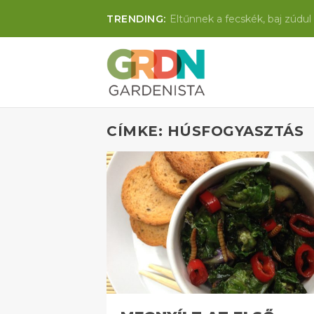
TRENDING:
Eltűnnek a fecskék, baj zúdul 
CÍMKE: HÚSFOGYASZTÁS