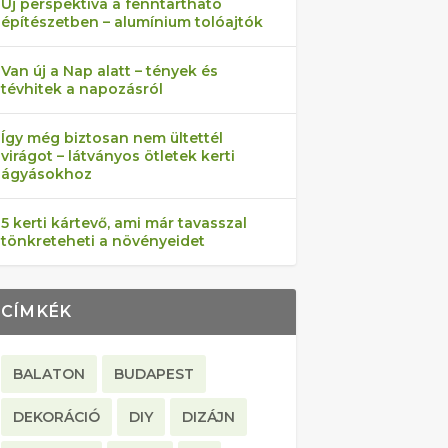
Új perspektíva a fenntartható
építészetben – alumínium tolóajtók
Van új a Nap alatt – tények és
tévhitek a napozásról
Így még biztosan nem ültettél
virágot – látványos ötletek kerti
ágyásokhoz
5 kerti kártevő, ami már tavasszal
tönkreteheti a növényeidet
CÍMKÉK
BALATON
BUDAPEST
DEKORÁCIÓ
DIY
DIZÁJN