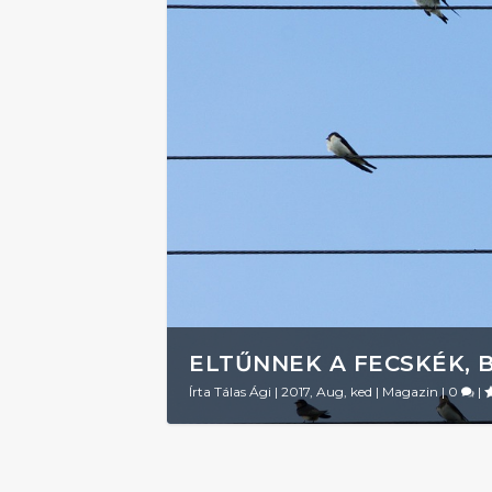
ELTŰNNEK A FECSKÉK, 
Írta
Tálas Ági
|
2017, Aug, ked
|
Magazin
|
0
|