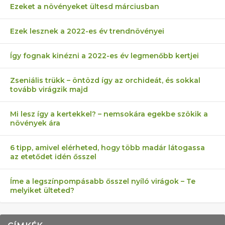
Ezeket a növényeket ültesd márciusban
Ezek lesznek a 2022-es év trendnövényei
Így fognak kinézni a 2022-es év legmenőbb kertjei
Zseniális trükk – öntözd így az orchideát, és sokkal
tovább virágzik majd
Mi lesz így a kertekkel? – nemsokára egekbe szökik a
növények ára
6 tipp, amivel elérheted, hogy több madár látogassa
az etetődet idén ősszel
Íme a legszínpompásabb ősszel nyíló virágok – Te
melyiket ülteted?