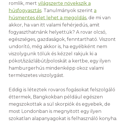
romlik, mert
világszerte növekszik a
húsfogyasztás
. Tanulmányok szerint
a
húsmentes élet lehet a megoldás
, de mi van
akkor, ha van itt valami fehérjedús, amit
fogyaszthatnánk helyettük? A rovar olcsó,
egészséges, gazdaságok, fenntartható. Viszont
undorító, még akkor is, ha egyébként nem
viszolygunk tőlük és kézzel rakjuk ki a
pókot/százlábút/poloskát a kertbe, egy ilyen
hamburgerhús mindenképp okoz valami
természetes viszolygást.
Eddig is léteztek rovaros fogásokat felszolgáló
éttermek, Bangkokban például egészen
megszokottak a sül skorpiók és egyebek, de
most Londonban is megnyitott egy ilyen
szokatlan alapanyagokat is felhasználó konyha.