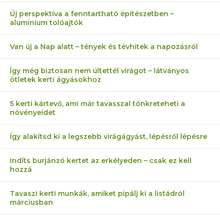
Új perspektíva a fenntartható építészetben –
alumínium tolóajtók
Van új a Nap alatt – tények és tévhitek a napozásról
Így még biztosan nem ültettél virágot – látványos
ötletek kerti ágyásokhoz
5 kerti kártevő, ami már tavasszal tönkreteheti a
növényeidet
Így alakítsd ki a legszebb virágágyást, lépésről lépésre
Indíts burjánzó kertet az erkélyeden – csak ez kell
hozzá
Tavaszi kerti munkák, amiket pipálj ki a listádról
márciusban