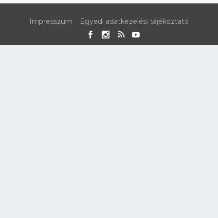
Impresszum
Egyedi adatkezelési tájékoztató