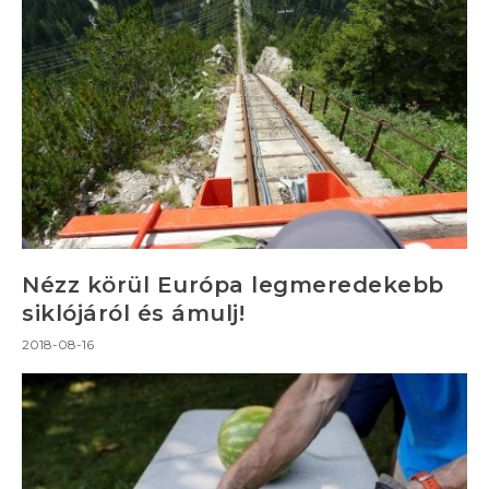
Nézz körül Európa legmeredekebb
siklójáról és ámulj!
2018-08-16