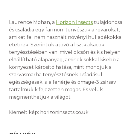
Laurence Mohan, a
Horizon Insects
tulajdonosa
és családja egy farmon tenyésztik a rovarokat,
amiket fel nem használt növényi hulladékokkal
etetnek. Szerintük a jövő a lisztkukacok
tenyésztésében van, mivel olcsón és kis helyen
előállítható alapanyag, aminek sokkal kisebb a
környezet károsító hatása, mint mondjuk a
szarvasmarha tenyésztésnek. Ráadásul
egészségesek is: a fehérje és omage-3 zsírsav
tartalmuk kifejezetten magas. És velük
megmenthetjük a világot.
Kiemelt kép: horizoninsects.co.uk