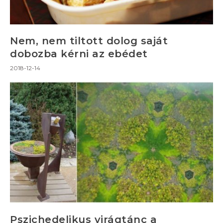
Nem, nem tiltott dolog saját
dobozba kérni az ebédet
2018-12-14
Pszichedelikus virágtánc a