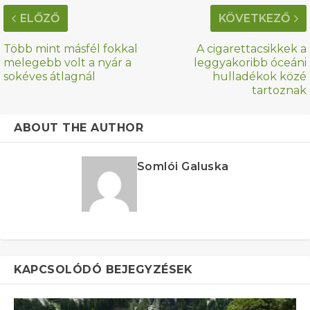
ELŐZŐ
KÖVETKEZŐ
Több mint másfél fokkal
A cigarettacsikkek a
melegebb volt a nyár a
leggyakoribb óceáni
sokéves átlagnál
hulladékok közé
tartoznak
ABOUT THE AUTHOR
Somlói Galuska
KAPCSOLÓDÓ BEJEGYZÉSEK