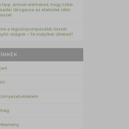
6 tipp, amivel elérheted, hogy több
madár látogassa az etetődet idén
ősszel
Íme a legszínpompásabb ősszel
nyíló virágok – Te melyiket ülteted?
CÍMKÉK
Kert
DIY
Környezetvédelem
Virág
Vélemény