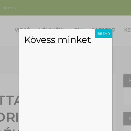
 fejünkre
VIDEÓ
VÉLEMÉNY
DIY
GASZTRO
KE
BEZÁR
Kövess minket
TTACSIKKEK A
ORIBB ÓCEÁNI