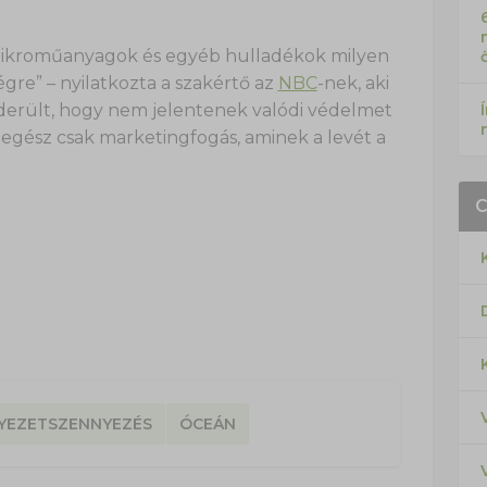
 mikroműanyagok és egyéb hulladékok milyen
gre” – nyilatkozta a szakértő az
NBC
-nek, aki
kiderült, hogy nem jelentenek valódi védelmet
z egész csak marketingfogás, aminek a levét a
YEZETSZENNYEZÉS
ÓCEÁN