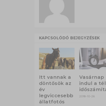
KAPCSOLÓDÓ BEJEGYZÉSEK
Itt vannak a
Vasárnap
döntősök az
indul a tél
év
időszámít
legviccesebb
2018-10-26
állatfotós