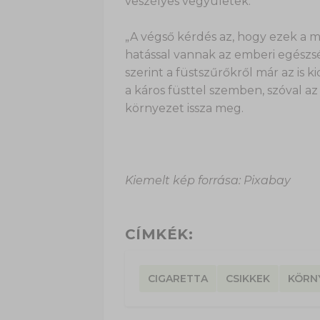
veszélyes vegyületek.
„A végső kérdés az, hogy ezek a
hatással vannak az emberi egészsé
szerint a füstszűrőkről már az is 
a káros füsttel szemben, szóval a
környezet issza meg.
Kiemelt kép forrása: Pixabay
CÍMKÉK:
CIGARETTA
CSIKKEK
KÖRN