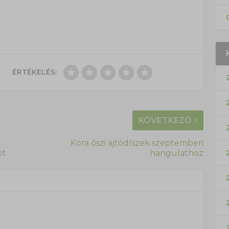
ÉRTÉKELÉS:
KÖVETKEZŐ
Kora őszi ajtódíszek szeptemberi
ot
hangulathoz