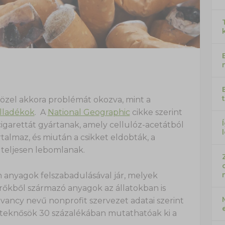
 közel akkora problémát okozva, mint a
lladékok
. A
National Geographic
cikke szerint
 cigarettát gyártanak, amely cellulóz-acetátból
talmaz, és miután a csikket eldobták, a
 teljesen lebomlanak.
 anyagok felszabadulásával jár, melyek
űrőkből származó anyagok az állatokban is
ancy nevű nonprofit szervezet adatai szerint
i teknősök 30 százalékában mutathatóak ki a