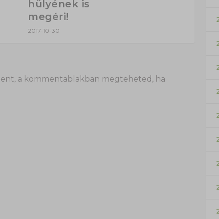
hülyének is
megéri!
2017-10-30
 itt lent, a kommentablakban megteheted, ha