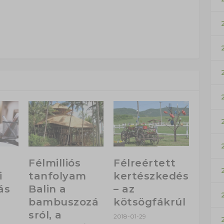
Félmilliós
Félreértett
i
tanfolyam
kertészkedés
ás
Balin a
– az
bambuszozá
kötsögfákrúl
sról, a
2018-01-29