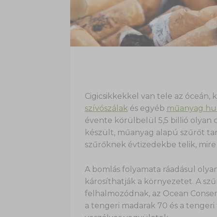
Cigicsikkekkel van tele az óceán,
szívószálak
és egyéb
műanyag hu
évente körülbelül 5,5 billió olyan
készült, műanyag alapú szűrőt tar
szűrőknek évtizedekbe telik, mire
A bomlás folyamata ráadásul olyan
károsíthatják a környezetet. A sz
felhalmozódnak, az Ocean Conserv
a tengeri madarak 70 és a tenger