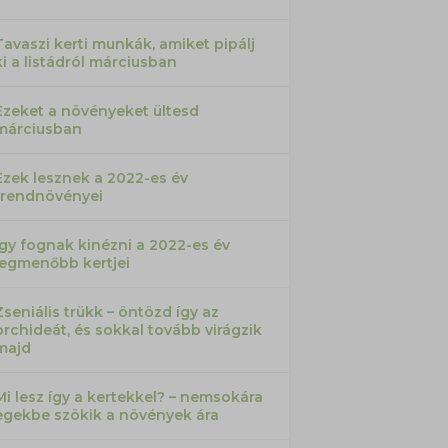
Tavaszi kerti munkák, amiket pipálj
ki a listádról márciusban
Ezeket a növényeket ültesd
márciusban
Ezek lesznek a 2022-es év
trendnövényei
Így fognak kinézni a 2022-es év
legmenőbb kertjei
Zseniális trükk – öntözd így az
orchideát, és sokkal tovább virágzik
majd
Mi lesz így a kertekkel? – nemsokára
egekbe szökik a növények ára