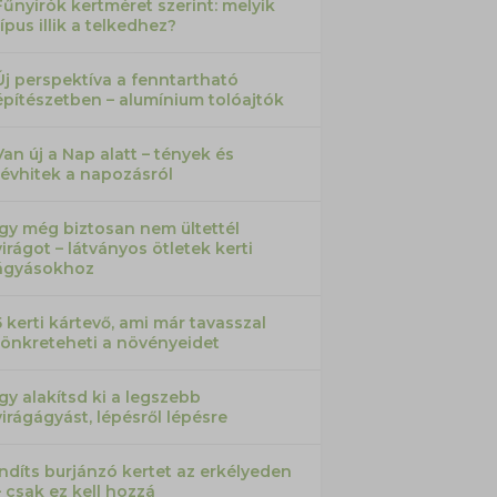
Fűnyírók kertméret szerint: melyik
típus illik a telkedhez?
Új perspektíva a fenntartható
építészetben – alumínium tolóajtók
Van új a Nap alatt – tények és
tévhitek a napozásról
Így még biztosan nem ültettél
virágot – látványos ötletek kerti
ágyásokhoz
5 kerti kártevő, ami már tavasszal
tönkreteheti a növényeidet
Így alakítsd ki a legszebb
virágágyást, lépésről lépésre
Indíts burjánzó kertet az erkélyeden
– csak ez kell hozzá