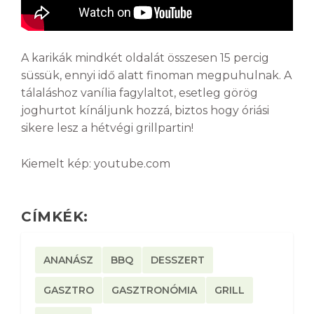
A karikák mindkét oldalát összesen 15 percig
süssük, ennyi idő alatt finoman megpuhulnak. A
tálaláshoz vanília fagylaltot, esetleg görög
joghurtot kínáljunk hozzá, biztos hogy óriási
sikere lesz a hétvégi grillpartin!
Kiemelt kép: youtube.com
CÍMKÉK:
ANANÁSZ
BBQ
DESSZERT
GASZTRO
GASZTRONÓMIA
GRILL