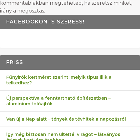
kommentablakban megteheted, ha szeretsz minket,
irány a megosztás.
FACEBOOKON IS SZERESS!
FRISS
Fűnyírók kertméret szerint: melyik típus illik a
telkedhez?
Új perspektíva a fenntartható építészetben –
alumínium tolóajtók
Van új a Nap alatt – tények és tévhitek a napozásról
Így még biztosan nem ültettél virágot – látványos
ötletek kerti ágyásokhoz