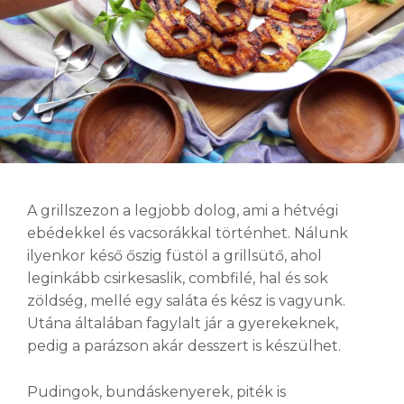
A grillszezon a legjobb dolog, ami a hétvégi
ebédekkel és vacsorákkal történhet. Nálunk
ilyenkor késő őszig füstöl a grillsütő, ahol
leginkább csirkesaslik, combfilé, hal és sok
zöldség, mellé egy saláta és kész is vagyunk.
Utána általában fagylalt jár a gyerekeknek,
pedig a parázson akár desszert is készülhet.
Pudingok, bundáskenyerek, piték is