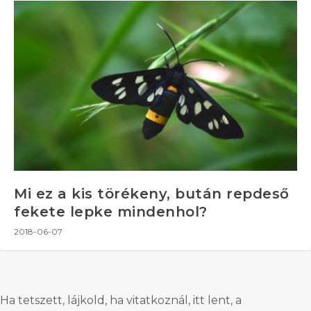
Mi ez a kis törékeny, bután repdeső
fekete lepke mindenhol?
2018-06-07
Ha tetszett, lájkold, ha vitatkoznál, itt lent, a