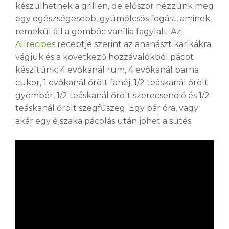
készülhetnek a grillen, de először nézzünk meg
egy egészségesebb, gyümölcsös fogást, aminek
remekül áll a gombóc vanília fagylalt. Az
Allrecipes
receptje szerint az ananászt karikákra
vágjuk és a következő hozzávalókból pácot
készítünk: 4 evőkanál rum, 4 evőkanál barna
cukor, 1 evőkanál őrölt fahéj, 1/2 teáskanál őrölt
gyömbér, 1/2 teáskanál őrölt szerecsendió és 1/2
teáskanál őrölt szegfűszeg. Egy pár óra, vagy
akár egy éjszaka pácolás után jöhet a sütés.