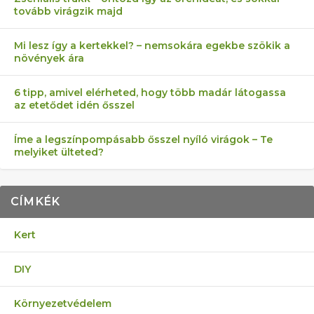
tovább virágzik majd
Mi lesz így a kertekkel? – nemsokára egekbe szökik a
növények ára
6 tipp, amivel elérheted, hogy több madár látogassa
az etetődet idén ősszel
Íme a legszínpompásabb ősszel nyíló virágok – Te
melyiket ülteted?
CÍMKÉK
Kert
DIY
Környezetvédelem