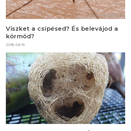
Viszket a csípésed? És belevájod a
körmöd?
2018-06-19