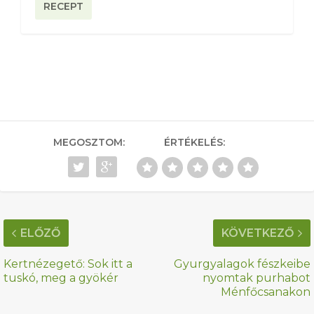
RECEPT
MEGOSZTOM:
ÉRTÉKELÉS:
ELŐZŐ
KÖVETKEZŐ
Kertnézegető: Sok itt a
Gyurgyalagok fészkeibe
tuskó, meg a gyökér
nyomtak purhabot
Ménfőcsanakon