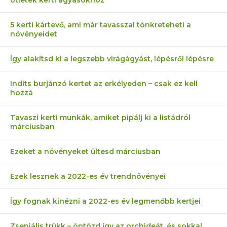
5 kerti kártevő, ami már tavasszal tönkreteheti a
növényeidet
Így alakítsd ki a legszebb virágágyást, lépésről lépésre
Indíts burjánzó kertet az erkélyeden – csak ez kell
hozzá
Tavaszi kerti munkák, amiket pipálj ki a listádról
márciusban
Ezeket a növényeket ültesd márciusban
Ezek lesznek a 2022-es év trendnövényei
Így fognak kinézni a 2022-es év legmenőbb kertjei
Zseniális trükk – öntözd így az orchideát, és sokkal