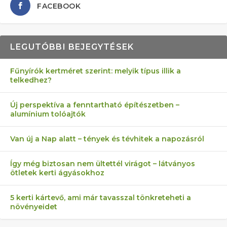
FACEBOOK
LEGUTÓBBI BEJEGYTÉSEK
Fűnyírók kertméret szerint: melyik típus illik a
telkedhez?
AZ ÖNELLÁTÁS 13 PONTJA
6 LEGJOBB NÖVÉNY SZOMSZÉD
MÁRPEDIG A TŰZIJÁTÉK NEM MENŐ!
FÉLREÉRTETT KERTÉSZKEDÉS:
AKI ELDOBÁLJA A CIGICSIKKEKET,
Új perspektíva a fenntartható építészetben –
alumínium tolóajtók
KEZDŐKNEK
ELLEN
TÉRKŐ ÉS MURVA
AZ EGY KÖ…
Van új a Nap alatt – tények és tévhitek a napozásról
Így még biztosan nem ültettél virágot – látványos
ötletek kerti ágyásokhoz
5 kerti kártevő, ami már tavasszal tönkreteheti a
növényeidet