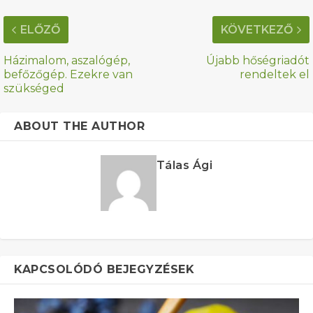
ELŐZŐ
KÖVETKEZŐ
Házimalom, aszalógép,
Újabb hőségriadót
befőzőgép. Ezekre van
rendeltek el
szükséged
ABOUT THE AUTHOR
Tálas Ági
KAPCSOLÓDÓ BEJEGYZÉSEK