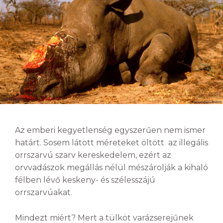
Az emberi kegyetlenség egyszerűen nem ismer
határt. Sosem látott méreteket öltött az illegális
orrszarvú szarv kereskedelem, ezért az
orvvadászok megállás nélül mészárolják a kihaló
félben lévő keskeny- és szélesszájú
orrszarvúakat.
Mindezt miért? Mert a tülköt varázserejűnek