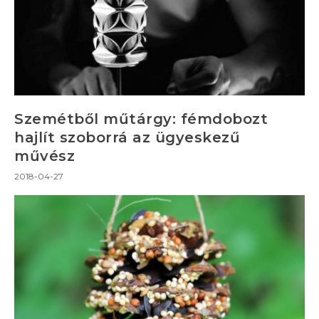
Szemétből műtárgy: fémdobozt
hajlít szoborrá az ügyeskezű
művész
2018-04-27