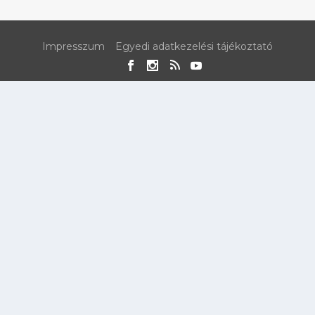
Impresszum
Egyedi adatkezelési tájékoztató