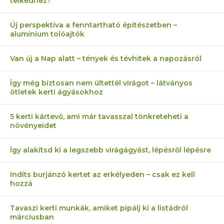
telkedhez?
Új perspektíva a fenntartható építészetben –
alumínium tolóajtók
Van új a Nap alatt – tények és tévhitek a napozásról
Így még biztosan nem ültettél virágot – látványos
ötletek kerti ágyásokhoz
5 kerti kártevő, ami már tavasszal tönkreteheti a
növényeidet
Így alakítsd ki a legszebb virágágyást, lépésről lépésre
Indíts burjánzó kertet az erkélyeden – csak ez kell
hozzá
Tavaszi kerti munkák, amiket pipálj ki a listádról
márciusban