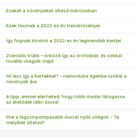
Ezeket a növényeket ültesd márciusban
Ezek lesznek a 2022-es év trendnövényei
Így fognak kinézni a 2022-es év legmenőbb kertjei
Zseniális trükk – öntözd így az orchideát, és sokkal
tovább virágzik majd
Mi lesz így a kertekkel? – nemsokára egekbe szökik a
növények ára
6 tipp, amivel elérheted, hogy több madár látogassa
az etetődet idén ősszel
Íme a legszínpompásabb ősszel nyíló virágok – Te
melyiket ülteted?