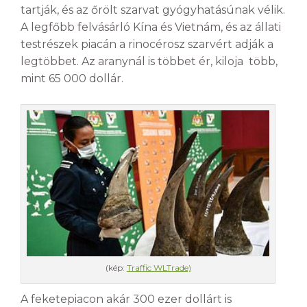
tartják, és az őrölt szarvat gyógyhatásúnak vélik.
A legfőbb felvásárló Kína és Vietnám, és az állati
testrészek piacán a rinocérosz szarvért adják a
legtöbbet. Az aranynál is többet ér, kiloja több,
mint 65 000 dollár.
(kép:
Traffic WLTrade)
A feketepiacon akár 300 ezer dollárt is