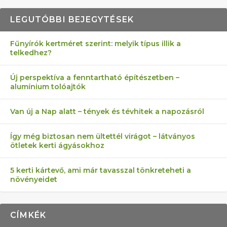
LEGUTÓBBI BEJEGYTÉSEK
Fűnyírók kertméret szerint: melyik típus illik a
telkedhez?
AZ ÖNELLÁTÁS 13 PONTJA
6 LEGJOBB NÖVÉNY SZOMSZÉD
AKI ELDOBÁLJA A CIGICSIKKEKET,
FÉLREÉRTETT KERTÉSZKEDÉS:
MÁRPEDIG A TŰZIJÁTÉK NEM MENŐ!
Új perspektíva a fenntartható építészetben –
alumínium tolóajtók
KEZDŐKNEK
ELLEN
AZ EGY KÖ…
TÉRKŐ ÉS MURVA
Van új a Nap alatt – tények és tévhitek a napozásról
Így még biztosan nem ültettél virágot – látványos
ötletek kerti ágyásokhoz
5 kerti kártevő, ami már tavasszal tönkreteheti a
növényeidet
CÍMKÉK