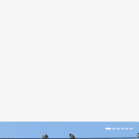
EZEK MOST A LEGMENŐBB
TERMÉSZETTUDOMÁNYOS
JÁTÉKOK KARÁCSONYRA
by
Prokop Hetti
|
Dec 19, 2017
|
Magazin
|
0
|
Még mindig van idő olyat venni a gyereknek, ami
nem hétköznapi, ráadásul segít megismerni az
őket körülvevő természetet.
BŐVEBBEN