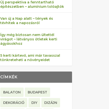
Új perspektíva a fenntartható
építészetben – alumínium tolóajtók
Van új a Nap alatt – tények és
tévhitek a napozásról
Így még biztosan nem ültettél
virágot – látványos ötletek kerti
ágyásokhoz
5 kerti kártevő, ami már tavasszal
tönkreteheti a növényeidet
CÍMKÉK
BALATON
BUDAPEST
DEKORÁCIÓ
DIY
DIZÁJN