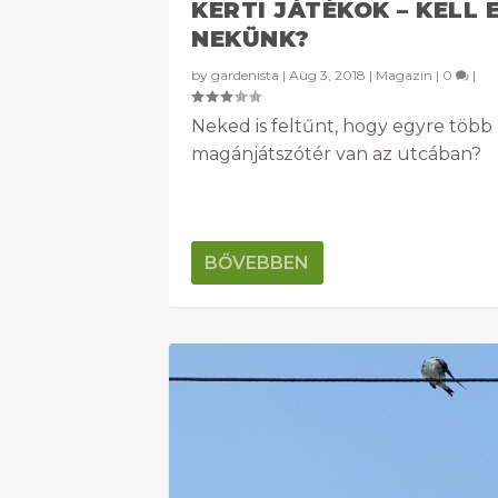
KERTI JÁTÉKOK – KELL 
NEKÜNK?
by
gardenista
|
Aug 3, 2018
|
Magazin
|
0
|
Neked is feltűnt, hogy egyre több
magánjátszótér van az utcában?
BŐVEBBEN