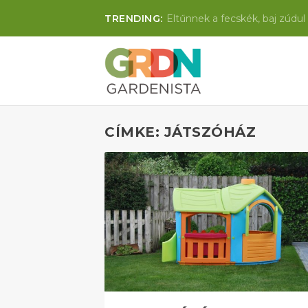
TRENDING:
Eltűnnek a fecskék, baj zúdul 
CÍMKE: JÁTSZÓHÁZ