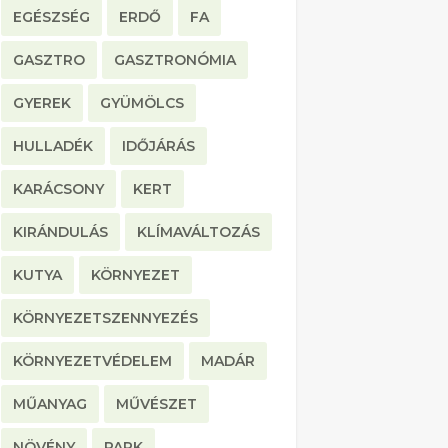
EGÉSZSÉG
ERDŐ
FA
GASZTRO
GASZTRONÓMIA
GYEREK
GYÜMÖLCS
HULLADÉK
IDŐJÁRÁS
KARÁCSONY
KERT
KIRÁNDULÁS
KLÍMAVÁLTOZÁS
KUTYA
KÖRNYEZET
KÖRNYEZETSZENNYEZÉS
KÖRNYEZETVÉDELEM
MADÁR
MŰANYAG
MŰVÉSZET
NÖVÉNY
PARK