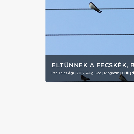
ELTŰNNEK A FECSKÉK, 
Írta
Tálas Ági
|
2017, Aug, ked
|
Magazin
|
0
|