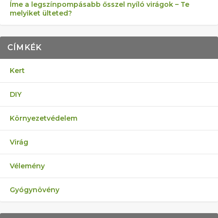
Íme a legszínpompásabb ősszel nyíló virágok – Te
melyiket ülteted?
CÍMKÉK
Kert
DIY
Környezetvédelem
Virág
Vélemény
Gyógynövény