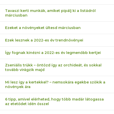
Tavaszi kerti munkák, amiket pipálj ki a listádról
márciusban
Ezeket a növényeket ültesd márciusban
Ezek lesznek a 2022-es év trendnövényei
Így fognak kinézni a 2022-es év legmenőbb kertjei
Zseniális trükk – öntözd így az orchideát, és sokkal
tovább virágzik majd
Mi lesz így a kertekkel? – nemsokára egekbe szökik a
növények ára
6 tipp, amivel elérheted, hogy több madár látogassa
az etetődet idén ősszel