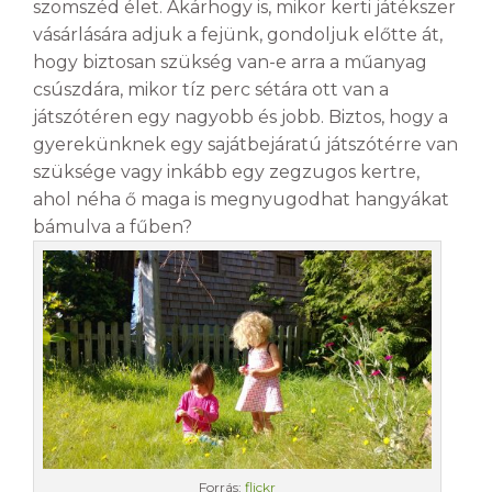
szomszéd élet. Akárhogy is, mikor kerti játékszer
vásárlására adjuk a fejünk, gondoljuk előtte át,
hogy biztosan szükség van-e arra a műanyag
csúszdára, mikor tíz perc sétára ott van a
játszótéren egy nagyobb és jobb. Biztos, hogy a
gyerekünknek egy sajátbejáratú játszótérre van
szüksége vagy inkább egy zegzugos kertre,
ahol néha ő maga is megnyugodhat hangyákat
bámulva a fűben?
Forrás:
flickr