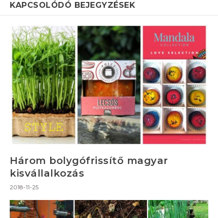
KAPCSOLÓDÓ BEJEGYZÉSEK
Három bolygófrissítő magyar
kisvállalkozás
2018-11-25