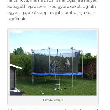
nincs hova, mert a babaház elfoglalja a helyet.
Sebaj, áthívja a szomszéd gyerekeket, ugrálni
egyet – ja, de ők épp a saját trambulinjukban
ugrálnak.
Forrás:
pxhere