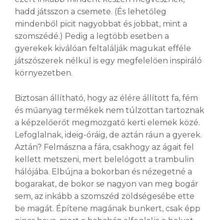
hadd játsszon a csemete. (És lehetőleg
mindenből picit nagyobbat és jobbat, mint a
szomszédé.) Pedig a legtöbb esetben a
gyerekek kiválóan feltalálják magukat efféle
játszószerek nélkül is egy megfelelően inspiráló
környezetben.
Biztosan állítható, hogy az élére állított fa, fém
és műanyag termékek nem túlzottan tartoznak
a képzelőerőt megmozgató kerti elemek közé.
Lefoglalnak, ideig-óráig, de aztán ráun a gyerek.
Aztán? Felmászna a fára, csakhogy az ágait fel
kellett metszeni, mert belelógott a trambulin
hálójába. Elbújna a bokorban és nézegetné a
bogarakat, de bokor se nagyon van meg bogár
sem, az inkább a szomszéd zöldségesébe ette
be magát. Építene magának bunkert, csak épp