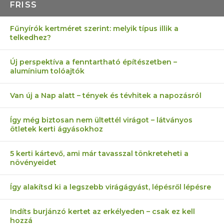
FRISS
Fűnyírók kertméret szerint: melyik típus illik a
telkedhez?
Új perspektíva a fenntartható építészetben –
alumínium tolóajtók
Van új a Nap alatt – tények és tévhitek a napozásról
Így még biztosan nem ültettél virágot – látványos
ötletek kerti ágyásokhoz
5 kerti kártevő, ami már tavasszal tönkreteheti a
növényeidet
Így alakítsd ki a legszebb virágágyást, lépésről lépésre
Indíts burjánzó kertet az erkélyeden – csak ez kell
hozzá