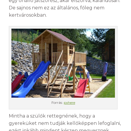
egy önálló játszórész, akár elszórva, kalandosan.
De sajnos nem ez az általános, főleg nem
kertvárosokban.
Forrás:
pxhere
Mintha a szülők rettegnének, hogy a
gyereküket nem tudják kellőképpen lefoglalni,
ezért inkább mindent készen megvesznek,