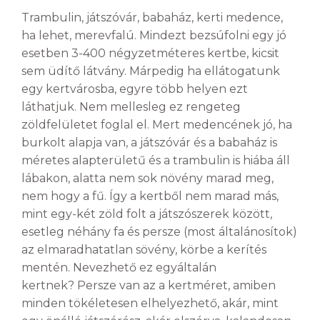
Trambulin, játszóvár, babaház, kerti medence,
ha lehet, merevfalú. Mindezt bezsúfolni egy jó
esetben 3-400 négyzetméteres kertbe, kicsit
sem üdítő látvány. Márpedig ha ellátogatunk
egy kertvárosba, egyre több helyen ezt
láthatjuk. Nem mellesleg ez rengeteg
zöldfelületet foglal el. Mert medencének jó, ha
burkolt alapja van, a játszóvár és a babaház is
méretes alapterületű és a trambulin is hiába áll
lábakon, alatta nem sok növény marad meg,
nem hogy a fű. Így a kertből nem marad más,
mint egy-két zöld folt a játszószerek között,
esetleg néhány fa és persze (most általánosítok)
az elmaradhatatlan sövény, körbe a kerítés
mentén. Nevezhető ez egyáltalán
kertnek? Persze van az a kertméret, amiben
minden tökéletesen elhelyezhető, akár, mint