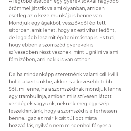
A legtöbb esetben egy gyerek sokkal nagyobb
örömmel játszik valami olyanban, amiben
esetleg az ő keze munkája is benne van.
Mondjuk egy ágakból, vesszőkből épített
sátorban, amit lehet, hogy az esti vihar ledönt,
de legalább lesz mit építeni másnap is. És tuti,
hogy ebben a szomszéd gyerekek is
szívesebben részt vesznek, mint ugrálni valami
fém izében, ami nekik is van otthon.
De ha mindenképp szeretnénk valami csilli-villi
boltit a kertünkbe, akkor is a kevesebb több.
Sőt, mi lenne, ha a szomszédnak mondjuk lenne
egy trambulinja, amiben mi is szívesen látott
vendégek vagyunk, nekünk meg egy szép
fészekhintánk, hogy a szomszéd is elférhessen
benne. Igaz ez már kicsit túl optimista
hozzáállás, nyilván nem mindenhol fényes a