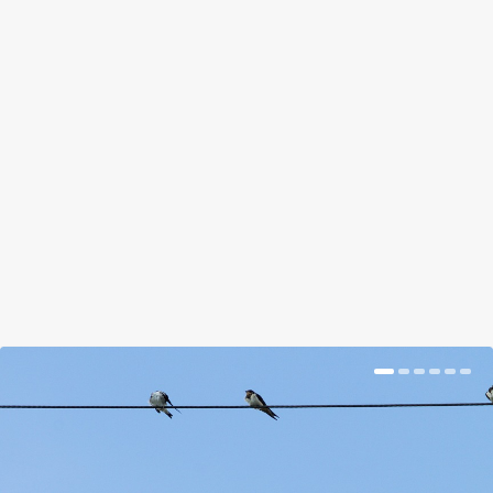
KERTI JÁTÉKOK – KELL EZ NEKÜNK?
by
gardenista
|
Aug 3, 2018
|
Magazin
|
0
|
Neked is feltűnt, hogy egyre több magánjátszótér
van az utcában?
BŐVEBBEN