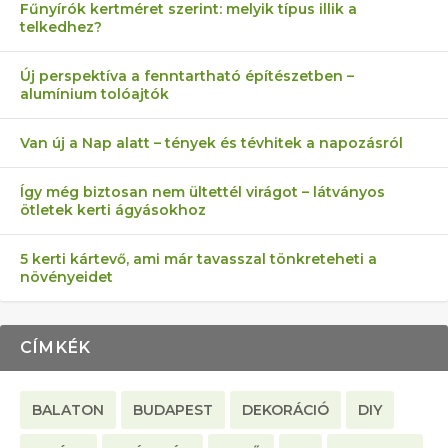
Fűnyírók kertméret szerint: melyik típus illik a
telkedhez?
AZ ÖNELLÁTÁS 13 PONTJA
6 LEGJOBB NÖVÉNY SZOMSZÉD
FÉLREÉRTETT KERTÉSZKEDÉS:
AKI ELDOBÁLJA A CIGICSIKKEKET,
MÁRPEDIG A TŰZIJÁTÉK NEM MENŐ!
Új perspektíva a fenntartható építészetben –
alumínium tolóajtók
KEZDŐKNEK
ELLEN
TÉRKŐ ÉS MURVA
AZ EGY KÖ…
Van új a Nap alatt – tények és tévhitek a napozásról
Így még biztosan nem ültettél virágot – látványos
ötletek kerti ágyásokhoz
5 kerti kártevő, ami már tavasszal tönkreteheti a
növényeidet
CÍMKÉK
BALATON
BUDAPEST
DEKORÁCIÓ
DIY