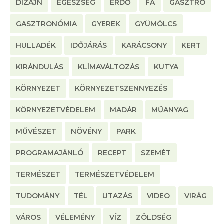
DIZÁJN
EGÉSZSÉG
ERDŐ
FA
GASZTRO
GASZTRONÓMIA
GYEREK
GYÜMÖLCS
HULLADÉK
IDŐJÁRÁS
KARÁCSONY
KERT
KIRÁNDULÁS
KLÍMAVÁLTOZÁS
KUTYA
KÖRNYEZET
KÖRNYEZETSZENNYEZÉS
KÖRNYEZETVÉDELEM
MADÁR
MŰANYAG
MŰVÉSZET
NÖVÉNY
PARK
PROGRAMAJÁNLÓ
RECEPT
SZEMÉT
TERMÉSZET
TERMÉSZETVÉDELEM
TUDOMÁNY
TÉL
UTAZÁS
VIDEO
VIRÁG
VÁROS
VÉLEMÉNY
VÍZ
ZÖLDSÉG