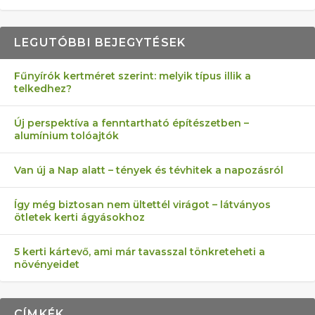
LEGUTÓBBI BEJEGYTÉSEK
Fűnyírók kertméret szerint: melyik típus illik a
telkedhez?
AZ ÖNELLÁTÁS 13 PONTJA
6 LEGJOBB NÖVÉNY SZOMSZÉD
MÁRPEDIG A TŰZIJÁTÉK NEM MENŐ!
FÉLREÉRTETT KERTÉSZKEDÉS:
AKI ELDOBÁLJA A CIGICSIKKEKET,
Új perspektíva a fenntartható építészetben –
alumínium tolóajtók
KEZDŐKNEK
ELLEN
TÉRKŐ ÉS MURVA
AZ EGY KÖ…
Van új a Nap alatt – tények és tévhitek a napozásról
Így még biztosan nem ültettél virágot – látványos
ötletek kerti ágyásokhoz
5 kerti kártevő, ami már tavasszal tönkreteheti a
növényeidet
CÍMKÉK