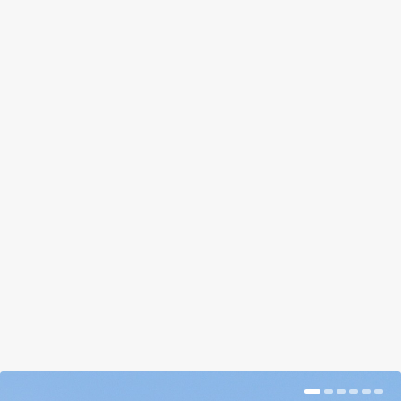
TYÚKOKAT A KERTVÁROSBA!
by
Pisák Brigi
|
Jul 12, 2018
|
Magazin
|
0
|
Neked is elérte már az ingerküszöbödet a tojás
ára? Ha van kerted, van megoldás: tarts tyúkot!
BŐVEBBEN