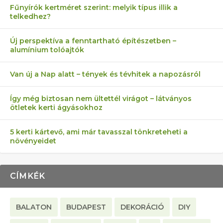
Fűnyírók kertméret szerint: melyik típus illik a
telkedhez?
AZ ÖNELLÁTÁS 13 PONTJA
6 LEGJOBB NÖVÉNY SZOMSZÉD
MÁRPEDIG A TŰZIJÁTÉK NEM MENŐ!
FÉLREÉRTETT KERTÉSZKEDÉS:
AKI ELDOBÁLJA A CIGICSIKKEKET,
Új perspektíva a fenntartható építészetben –
alumínium tolóajtók
KEZDŐKNEK
ELLEN
TÉRKŐ ÉS MURVA
AZ EGY KÖ…
Van új a Nap alatt – tények és tévhitek a napozásról
Így még biztosan nem ültettél virágot – látványos
ötletek kerti ágyásokhoz
5 kerti kártevő, ami már tavasszal tönkreteheti a
növényeidet
CÍMKÉK
BALATON
BUDAPEST
DEKORÁCIÓ
DIY