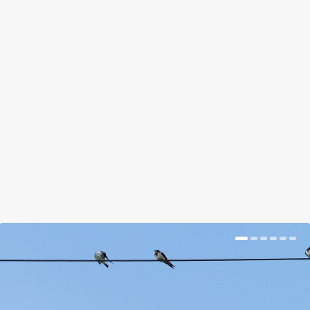
AKCIÓS NAPERNYŐK A 1250
FORINTOSTÓL A 2,7 MILLIÓSIG
by
Tálas Ági
|
Jul 10, 2018
|
Magazin
|
0
|
Ha nagyobb kertbe vagy teraszra keresünk ernyőt,
és nem akarjuk folyton a szárát kerülgetni, a
legjobb ha egy függőernyőt veszünk.
BŐVEBBEN