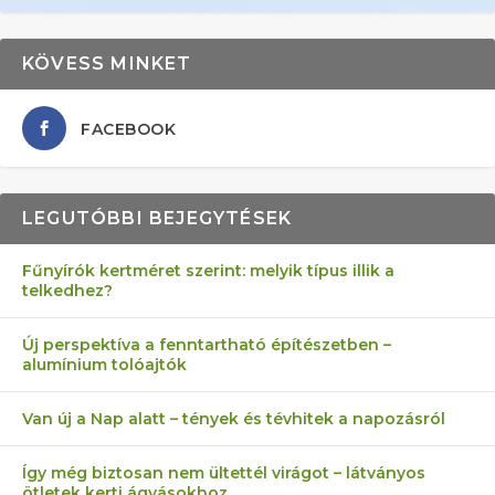
KÖVESS MINKET
FACEBOOK
LEGUTÓBBI BEJEGYTÉSEK
Fűnyírók kertméret szerint: melyik típus illik a
telkedhez?
AZ ÖNELLÁTÁS 13 PONTJA
6 LEGJOBB NÖVÉNY SZOMSZÉD
MÁRPEDIG A TŰZIJÁTÉK NEM MENŐ!
AKI ELDOBÁLJA A CIGICSIKKEKET,
FÉLREÉRTETT KERTÉSZKEDÉS:
Új perspektíva a fenntartható építészetben –
alumínium tolóajtók
KEZDŐKNEK
ELLEN
AZ EGY KÖ…
TÉRKŐ ÉS MURVA
Van új a Nap alatt – tények és tévhitek a napozásról
Így még biztosan nem ültettél virágot – látványos
ötletek kerti ágyásokhoz