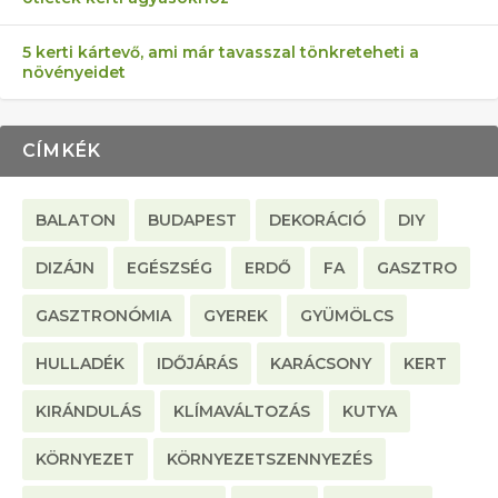
5 kerti kártevő, ami már tavasszal tönkreteheti a
növényeidet
CÍMKÉK
BALATON
BUDAPEST
DEKORÁCIÓ
DIY
DIZÁJN
EGÉSZSÉG
ERDŐ
FA
GASZTRO
GASZTRONÓMIA
GYEREK
GYÜMÖLCS
HULLADÉK
IDŐJÁRÁS
KARÁCSONY
KERT
KIRÁNDULÁS
KLÍMAVÁLTOZÁS
KUTYA
KÖRNYEZET
KÖRNYEZETSZENNYEZÉS