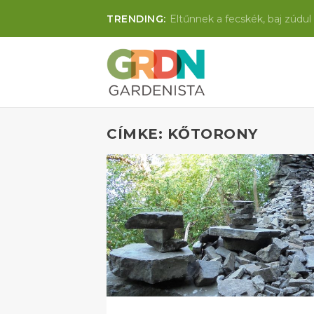
TRENDING:
Eltűnnek a fecskék, baj zúdul 
CÍMKE: KŐTORONY