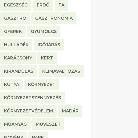
EGÉSZSÉG
ERDŐ
FA
GASZTRO
GASZTRONÓMIA
GYEREK
GYÜMÖLCS
HULLADÉK
IDŐJÁRÁS
KARÁCSONY
KERT
KIRÁNDULÁS
KLÍMAVÁLTOZÁS
KUTYA
KÖRNYEZET
KÖRNYEZETSZENNYEZÉS
KÖRNYEZETVÉDELEM
MADÁR
MŰANYAG
MŰVÉSZET
NÖVÉNY
PARK