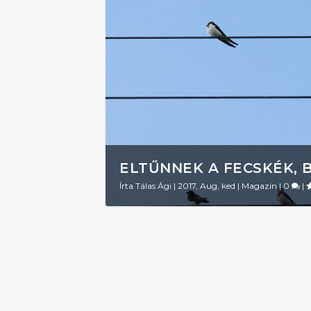
ELTŰNNEK A FECSKÉK, 
Írta
Tálas Ági
|
2017, Aug, ked
|
Magazin
|
0
|