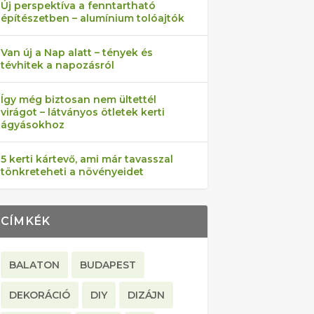
Új perspektíva a fenntartható
építészetben – alumínium tolóajtók
Van új a Nap alatt – tények és
tévhitek a napozásról
Így még biztosan nem ültettél
virágot – látványos ötletek kerti
ágyásokhoz
5 kerti kártevő, ami már tavasszal
tönkreteheti a növényeidet
CÍMKÉK
BALATON
BUDAPEST
DEKORÁCIÓ
DIY
DIZÁJN