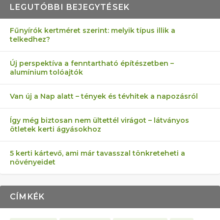
LEGUTÓBBI BEJEGYTÉSEK
Fűnyírók kertméret szerint: melyik típus illik a
telkedhez?
AZ ÖNELLÁTÁS 13 PONTJA
6 LEGJOBB NÖVÉNY SZOMSZÉD
MÁRPEDIG A TŰZIJÁTÉK NEM MENŐ!
FÉLREÉRTETT KERTÉSZKEDÉS:
AKI ELDOBÁLJA A CIGICSIKKEKET,
Új perspektíva a fenntartható építészetben –
alumínium tolóajtók
KEZDŐKNEK
ELLEN
TÉRKŐ ÉS MURVA
AZ EGY KÖ…
Van új a Nap alatt – tények és tévhitek a napozásról
Így még biztosan nem ültettél virágot – látványos
ötletek kerti ágyásokhoz
5 kerti kártevő, ami már tavasszal tönkreteheti a
növényeidet
CÍMKÉK