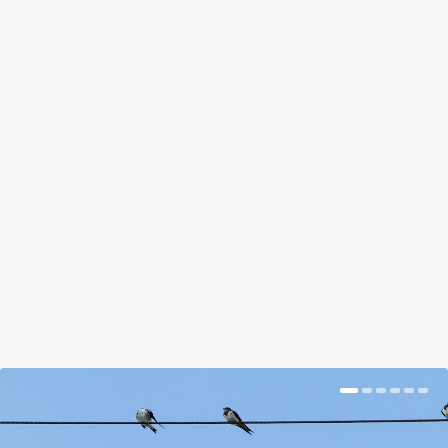
ITT AZ ÚJ RANDIHELYSZÍN A
VELENCEI-TÓNÁL: A HALÁSZ-
KASTÉLY KERTJE
KÁPOLNÁSNYÉKEN
by
Suplicz Rita
|
Sep 22, 2018
|
Magazin
|
0
|
Egy órányi séta az őszi napsütésben
BŐVEBBEN