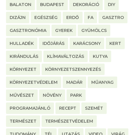
BALATON
BUDAPEST
DEKORÁCIÓ
DIY
DIZÁJN
EGÉSZSÉG
ERDŐ
FA
GASZTRO
GASZTRONÓMIA
GYEREK
GYÜMÖLCS
HULLADÉK
IDŐJÁRÁS
KARÁCSONY
KERT
KIRÁNDULÁS
KLÍMAVÁLTOZÁS
KUTYA
KÖRNYEZET
KÖRNYEZETSZENNYEZÉS
KÖRNYEZETVÉDELEM
MADÁR
MŰANYAG
MŰVÉSZET
NÖVÉNY
PARK
PROGRAMAJÁNLÓ
RECEPT
SZEMÉT
TERMÉSZET
TERMÉSZETVÉDELEM
TUDOMÁNY
TÉL
UTAZÁS
VIDEO
VIRÁG