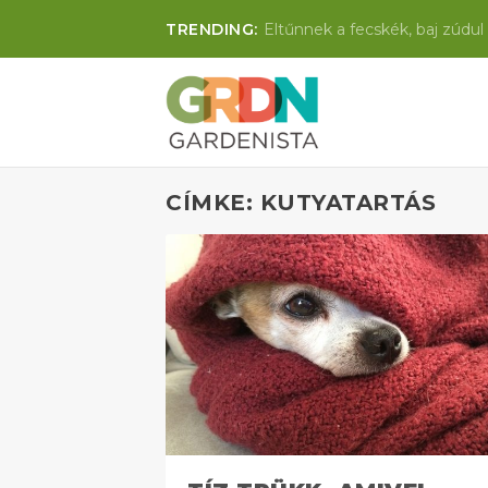
TRENDING:
Eltűnnek a fecskék, baj zúdul 
CÍMKE: KUTYATARTÁS