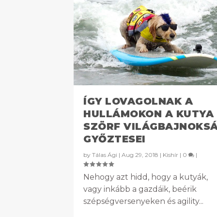
ÍGY LOVAGOLNAK A
HULLÁMOKON A KUTYA
SZÖRF VILÁGBAJNOKS
GYŐZTESEI
by
Tálas Ági
|
Aug 29, 2018
|
Kishír
|
0
|
Nehogy azt hidd, hogy a kutyák,
vagy inkább a gazdáik, beérik
szépségversenyeken és agility...