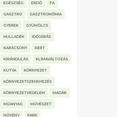
EGÉSZSÉG
ERDŐ
FA
GASZTRO
GASZTRONÓMIA
GYEREK
GYÜMÖLCS
HULLADÉK
IDŐJÁRÁS
KARÁCSONY
KERT
KIRÁNDULÁS
KLÍMAVÁLTOZÁS
KUTYA
KÖRNYEZET
KÖRNYEZETSZENNYEZÉS
KÖRNYEZETVÉDELEM
MADÁR
MŰANYAG
MŰVÉSZET
NÖVÉNY
PARK