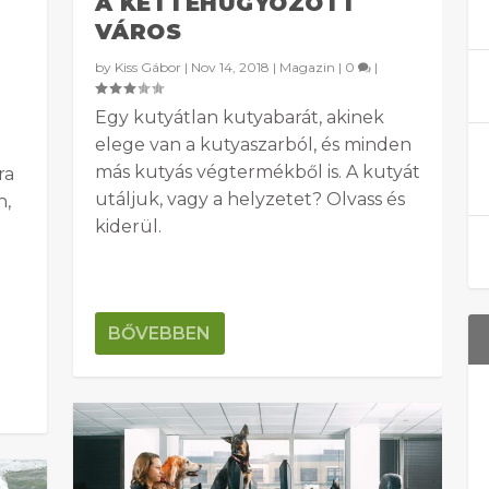
A KETTÉHUGYOZOTT
VÁROS
by
Kiss Gábor
|
Nov 14, 2018
|
Magazin
|
0
|
Egy kutyátlan kutyabarát, akinek
elege van a kutyaszarból, és minden
más kutyás végtermékből is. A kutyát
ra
utáljuk, vagy a helyzetet? Olvass és
n,
kiderül.
BŐVEBBEN