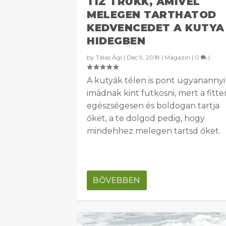
TÍZ TRÜKK, AMIVEL
MELEGEN TARTHATOD
KEDVENCEDET A KUTYA
HIDEGBEN
by
Tálas Ági
|
Dec 9, 2018
|
Magazin
|
0
|
A kutyák télen is pont ugyanannyi
imádnak kint futkosni, mert a fitte
egészségesen és boldogan tartja
őket, a te dolgod pedig, hogy
mindehhez melegen tartsd őket.
BŐVEBBEN