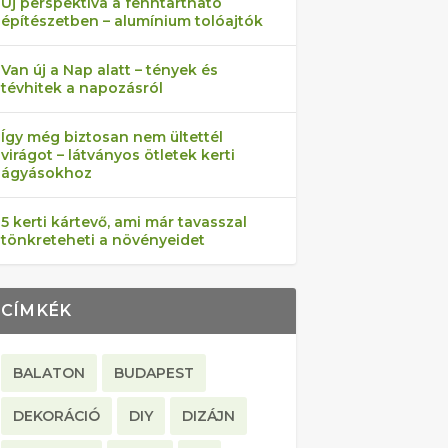
Új perspektíva a fenntartható
építészetben – alumínium tolóajtók
Van új a Nap alatt – tények és
tévhitek a napozásról
Így még biztosan nem ültettél
virágot – látványos ötletek kerti
ágyásokhoz
5 kerti kártevő, ami már tavasszal
tönkreteheti a növényeidet
CÍMKÉK
BALATON
BUDAPEST
DEKORÁCIÓ
DIY
DIZÁJN