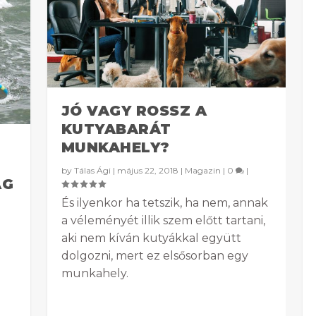
JÓ VAGY ROSSZ A
KUTYABARÁT
MUNKAHELY?
by
Tálas Ági
|
május 22, 2018
|
Magazin
|
0
|
ÁG
És ilyenkor ha tetszik, ha nem, annak
a véleményét illik szem előtt tartani,
aki nem kíván kutyákkal együtt
dolgozni, mert ez elsősorban egy
munkahely.