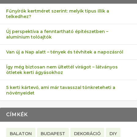
Fűnyírók kertméret szerint: melyik típus illik a
telkedhez?
AZ ÖNELLÁTÁS 13 PONTJA
6 LEGJOBB NÖVÉNY SZOMSZÉD
MÁRPEDIG A TŰZIJÁTÉK NEM MENŐ!
AKI ELDOBÁLJA A CIGICSIKKEKET,
FÉLREÉRTETT KERTÉSZKEDÉS:
Új perspektíva a fenntartható építészetben –
alumínium tolóajtók
KEZDŐKNEK
ELLEN
AZ EGY KÖ…
TÉRKŐ ÉS MURVA
Van új a Nap alatt – tények és tévhitek a napozásról
Így még biztosan nem ültettél virágot – látványos
ötletek kerti ágyásokhoz
5 kerti kártevő, ami már tavasszal tönkreteheti a
növényeidet
CÍMKÉK
BALATON
BUDAPEST
DEKORÁCIÓ
DIY