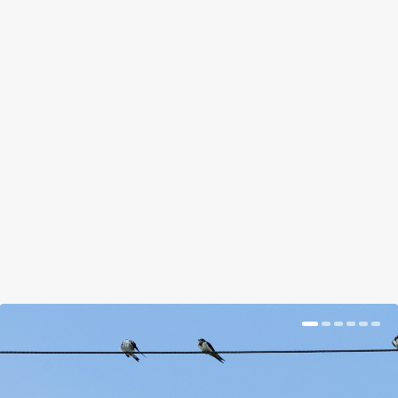
ÉPÍTÉSZEK, TÁJÉPÍTÉSZEK,
FIGYELEM: ITT EGY KÉRDŐÍV
NEKTEK!
by
Szabó Gusztáv
|
Sep 12, 2017
|
Hír
|
0
|
Ki kell tölteni a kérdőívet, és valami lesz.
BŐVEBBEN