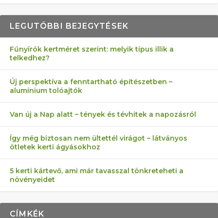
LEGUTÓBBI BEJEGYTÉSEK
Fűnyírók kertméret szerint: melyik típus illik a
telkedhez?
AZ ÖNELLÁTÁS 13 PONTJA
6 LEGJOBB NÖVÉNY SZOMSZÉD
AKI ELDOBÁLJA A CIGICSIKKEKET,
FÉLREÉRTETT KERTÉSZKEDÉS:
MÁRPEDIG A TŰZIJÁTÉK NEM MENŐ!
Új perspektíva a fenntartható építészetben –
alumínium tolóajtók
KEZDŐKNEK
ELLEN
AZ EGY KÖ…
TÉRKŐ ÉS MURVA
Van új a Nap alatt – tények és tévhitek a napozásról
Így még biztosan nem ültettél virágot – látványos
ötletek kerti ágyásokhoz
5 kerti kártevő, ami már tavasszal tönkreteheti a
növényeidet
CÍMKÉK