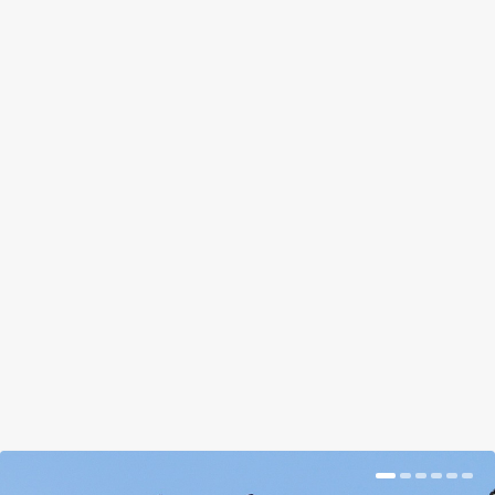
A LEGENDÁS NÖVÉNY, AMI
ÁLLATOT TEREM: A
ZÖLDSÉGBÁRÁNY
by
Somlói Galuska
|
Jul 10, 2018
|
Kishír
|
0
|
A borometz létzését sokáig tényként kezelték,
míg végre rájöttek, hogy mit néztek bárányt
növesztő zöldségnek.
BŐVEBBEN