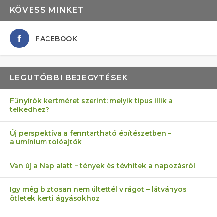
KÖVESS MINKET
FACEBOOK
LEGUTÓBBI BEJEGYTÉSEK
Fűnyírók kertméret szerint: melyik típus illik a
telkedhez?
AZ ÖNELLÁTÁS 13 PONTJA
6 LEGJOBB NÖVÉNY SZOMSZÉD
MÁRPEDIG A TŰZIJÁTÉK NEM MENŐ!
FÉLREÉRTETT KERTÉSZKEDÉS:
AKI ELDOBÁLJA A CIGICSIKKEKET,
Új perspektíva a fenntartható építészetben –
alumínium tolóajtók
KEZDŐKNEK
ELLEN
TÉRKŐ ÉS MURVA
AZ EGY KÖ…
Van új a Nap alatt – tények és tévhitek a napozásról
Így még biztosan nem ültettél virágot – látványos
ötletek kerti ágyásokhoz