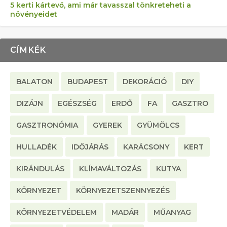
5 kerti kártevő, ami már tavasszal tönkreteheti a
növényeidet
CÍMKÉK
BALATON
BUDAPEST
DEKORÁCIÓ
DIY
DIZÁJN
EGÉSZSÉG
ERDŐ
FA
GASZTRO
GASZTRONÓMIA
GYEREK
GYÜMÖLCS
HULLADÉK
IDŐJÁRÁS
KARÁCSONY
KERT
KIRÁNDULÁS
KLÍMAVÁLTOZÁS
KUTYA
KÖRNYEZET
KÖRNYEZETSZENNYEZÉS
KÖRNYEZETVÉDELEM
MADÁR
MŰANYAG