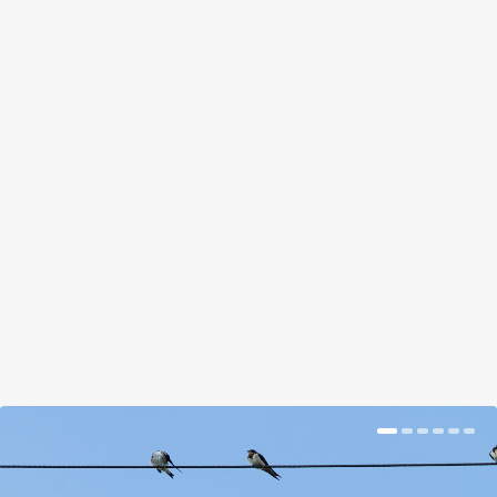
VEGYSZERMENTES HÁZTARTÁS: TE
IS KÉPES VAGY RÁ
by
szirka
|
május 10, 2018
|
Magazin
|
0
|
Így megnyertem a versenyt, 3 liter víz, nulla áram
és nulla vegyszer. Még csak el sem romlok, engem
nem kell szervizbe vinni.
BŐVEBBEN