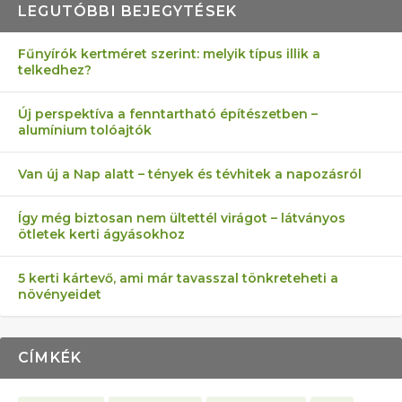
LEGUTÓBBI BEJEGYTÉSEK
Fűnyírók kertméret szerint: melyik típus illik a
telkedhez?
AZ ÖNELLÁTÁS 13 PONTJA
6 LEGJOBB NÖVÉNY SZOMSZÉD
FÉLREÉRTETT KERTÉSZKEDÉS:
AKI ELDOBÁLJA A CIGICSIKKEKET,
MÁRPEDIG A TŰZIJÁTÉK NEM MENŐ!
Új perspektíva a fenntartható építészetben –
alumínium tolóajtók
KEZDŐKNEK
ELLEN
TÉRKŐ ÉS MURVA
AZ EGY KÖ…
Van új a Nap alatt – tények és tévhitek a napozásról
Így még biztosan nem ültettél virágot – látványos
ötletek kerti ágyásokhoz
5 kerti kártevő, ami már tavasszal tönkreteheti a
növényeidet
CÍMKÉK