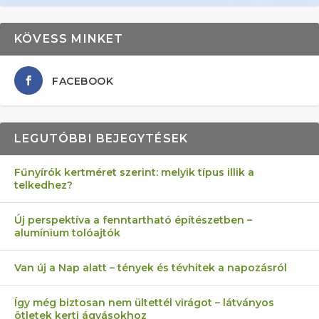
KÖVESS MINKET
FACEBOOK
LEGUTÓBBI BEJEGYTÉSEK
Fűnyírók kertméret szerint: melyik típus illik a
telkedhez?
AZ ÖNELLÁTÁS 13 PONTJA
6 LEGJOBB NÖVÉNY SZOMSZÉD
MÁRPEDIG A TŰZIJÁTÉK NEM MENŐ!
FÉLREÉRTETT KERTÉSZKEDÉS:
AKI ELDOBÁLJA A CIGICSIKKEKET,
Új perspektíva a fenntartható építészetben –
alumínium tolóajtók
KEZDŐKNEK
ELLEN
TÉRKŐ ÉS MURVA
AZ EGY KÖ…
Van új a Nap alatt – tények és tévhitek a napozásról
Így még biztosan nem ültettél virágot – látványos
ötletek kerti ágyásokhoz