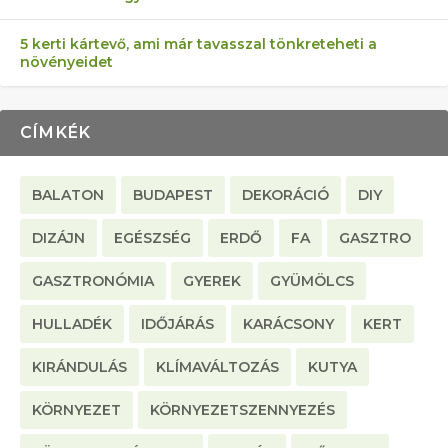
5 kerti kártevő, ami már tavasszal tönkreteheti a
növényeidet
CÍMKÉK
BALATON
BUDAPEST
DEKORÁCIÓ
DIY
DIZÁJN
EGÉSZSÉG
ERDŐ
FA
GASZTRO
GASZTRONÓMIA
GYEREK
GYÜMÖLCS
HULLADÉK
IDŐJÁRÁS
KARÁCSONY
KERT
KIRÁNDULÁS
KLÍMAVÁLTOZÁS
KUTYA
KÖRNYEZET
KÖRNYEZETSZENNYEZÉS