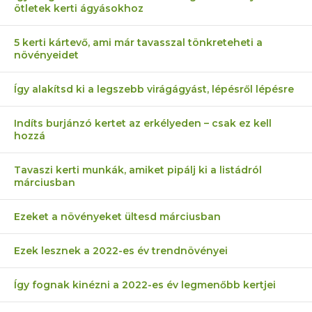
ötletek kerti ágyásokhoz
5 kerti kártevő, ami már tavasszal tönkreteheti a
növényeidet
Így alakítsd ki a legszebb virágágyást, lépésről lépésre
Indíts burjánzó kertet az erkélyeden – csak ez kell
hozzá
Tavaszi kerti munkák, amiket pipálj ki a listádról
márciusban
Ezeket a növényeket ültesd márciusban
Ezek lesznek a 2022-es év trendnövényei
Így fognak kinézni a 2022-es év legmenőbb kertjei