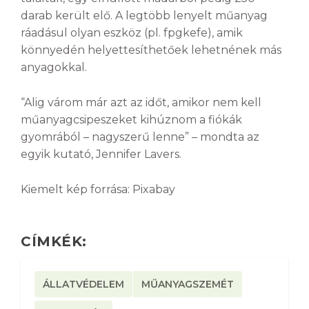
darab került elő. A legtöbb lenyelt műanyag
ráadásul olyan eszköz (pl. fpgkefe), amik
könnyedén helyettesíthetőek lehetnének más
anyagokkal.
“Alig várom már azt az időt, amikor nem kell
műanyagcsipeszeket kihúznom a fiókák
gyomrából – nagyszerű lenne” – mondta az
egyik kutató, Jennifer Lavers.
Kiemelt kép forrása: Pixabay
CÍMKÉK:
ÁLLATVÉDELEM
MŰANYAGSZEMÉT