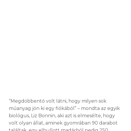
“Megdöbbentő volt látni, hogy milyen sok
műanyag jön ki egy fiókából” – mondta az egyik
biológus, Liz Bonnin, aki azt is elmesélte, hogy
volt olyan állat, aminek gyomrában 90 darabot
találtak, egy elhullott madárból pedig 250