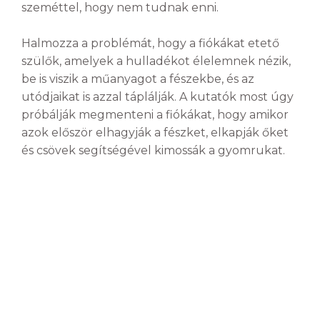
szeméttel, hogy nem tudnak enni.
Halmozza a problémát, hogy a fiókákat etető
szülők, amelyek a hulladékot élelemnek nézik,
be is viszik a műanyagot a fészekbe, és az
utódjaikat is azzal táplálják. A kutatók most úgy
próbálják megmenteni a fiókákat, hogy amikor
azok először elhagyják a fészket, elkapják őket
és csövek segítségével kimossák a gyomrukat.