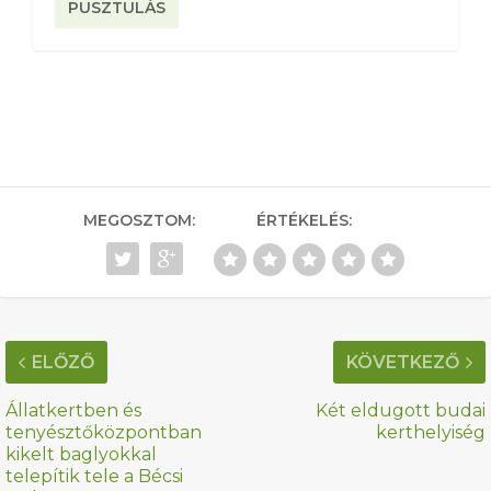
PUSZTULÁS
MEGOSZTOM:
ÉRTÉKELÉS:
ELŐZŐ
KÖVETKEZŐ
Állatkertben és
Két eldugott budai
tenyésztőközpontban
kerthelyiség
kikelt baglyokkal
telepítik tele a Bécsi