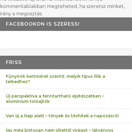
kommentablakban megteheted, ha szeretsz minket,
irány a megosztás.
FACEBOOKON IS SZERESS!
FRISS
Fűnyírók kertméret szerint: melyik típus illik a
telkedhez?
Új perspektíva a fenntartható építészetben –
alumínium tolóajtók
Van új a Nap alatt – tények és tévhitek a napozásról
Így még biztosan nem ültettél virágot – látványos