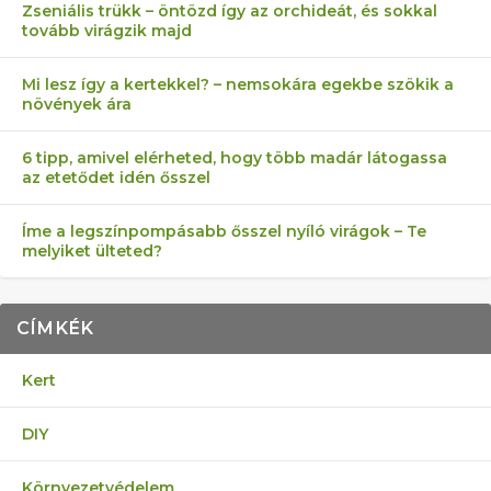
Zseniális trükk – öntözd így az orchideát, és sokkal
tovább virágzik majd
Mi lesz így a kertekkel? – nemsokára egekbe szökik a
növények ára
6 tipp, amivel elérheted, hogy több madár látogassa
az etetődet idén ősszel
Íme a legszínpompásabb ősszel nyíló virágok – Te
melyiket ülteted?
CÍMKÉK
Kert
DIY
Környezetvédelem