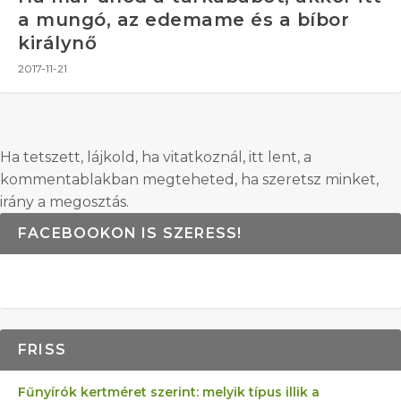
a mungó, az edemame és a bíbor
királynő
2017-11-21
Ha tetszett, lájkold, ha vitatkoznál, itt lent, a
kommentablakban megteheted, ha szeretsz minket,
irány a megosztás.
FACEBOOKON IS SZERESS!
FRISS
Fűnyírók kertméret szerint: melyik típus illik a