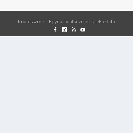
Impresszum
Egyedi adatkezelési tájékoztató