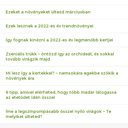
Ezeket a növényeket ültesd márciusban
Ezek lesznek a 2022-es év trendnövényei
Így fognak kinézni a 2022-es év legmenőbb kertjei
Zseniális trükk – öntözd így az orchideát, és sokkal
tovább virágzik majd
Mi lesz így a kertekkel? – nemsokára egekbe szökik a
növények ára
6 tipp, amivel elérheted, hogy több madár látogassa
az etetődet idén ősszel
Íme a legszínpompásabb ősszel nyíló virágok – Te
melyiket ülteted?