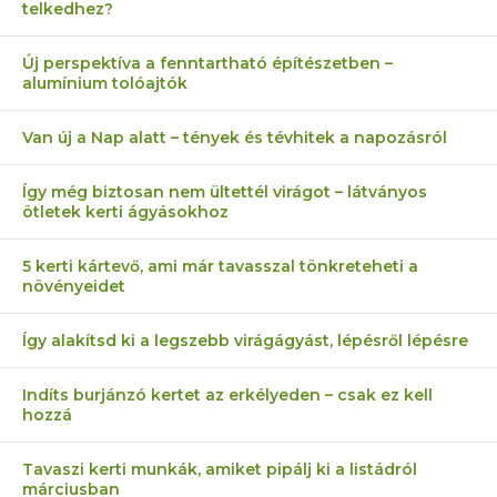
telkedhez?
Új perspektíva a fenntartható építészetben –
alumínium tolóajtók
Van új a Nap alatt – tények és tévhitek a napozásról
Így még biztosan nem ültettél virágot – látványos
ötletek kerti ágyásokhoz
5 kerti kártevő, ami már tavasszal tönkreteheti a
növényeidet
Így alakítsd ki a legszebb virágágyást, lépésről lépésre
Indíts burjánzó kertet az erkélyeden – csak ez kell
hozzá
Tavaszi kerti munkák, amiket pipálj ki a listádról
márciusban