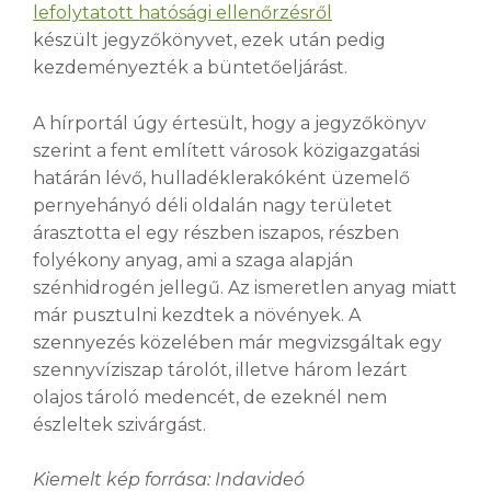
lefolytatott hatósági ellenőrzésről
készült jegyzőkönyvet, ezek után pedig
kezdeményezték a büntetőeljárást.
A hírportál úgy értesült, hogy a jegyzőkönyv
szerint a fent említett városok közigazgatási
határán lévő, hulladéklerakóként üzemelő
pernyehányó déli oldalán nagy területet
árasztotta el egy részben iszapos, részben
folyékony anyag, ami a szaga alapján
szénhidrogén jellegű. Az ismeretlen anyag miatt
már pusztulni kezdtek a növények. A
szennyezés közelében már megvizsgáltak egy
szennyvíziszap tárolót, illetve három lezárt
olajos tároló medencét, de ezeknél nem
észleltek szivárgást.
Kiemelt kép forrása: Indavideó