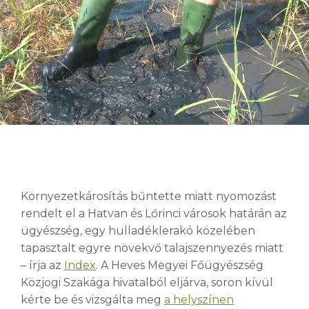
Környezetkárosítás bűntette miatt nyomozást
rendelt el a Hatvan és Lőrinci városok határán az
ügyészség, egy hulladéklerakó közelében
tapasztalt egyre növekvő talajszennyezés miatt
– írja az
Index
. A Heves Megyei Főügyészség
Közjogi Szakága hivatalból eljárva, soron kívül
kérte be és vizsgálta meg
a helyszínen