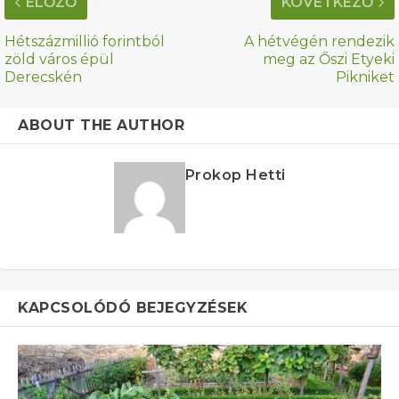
ELŐZŐ
KÖVETKEZŐ
Hétszázmillió forintból
A hétvégén rendezik
zöld város épül
meg az Őszi Etyeki
Derecskén
Pikniket
ABOUT THE AUTHOR
Prokop Hetti
KAPCSOLÓDÓ BEJEGYZÉSEK