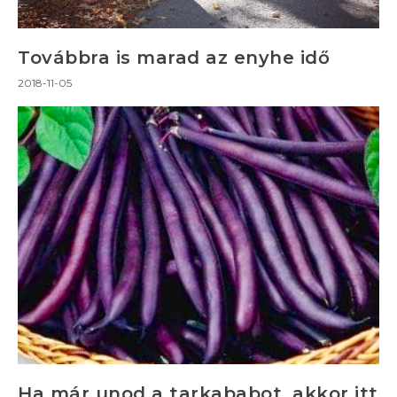
Továbbra is marad az enyhe idő
2018-11-05
Ha már unod a tarkababot, akkor itt