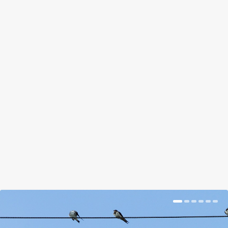
HA MÁR UNOD A TARKABABOT,
AKKOR ITT A MUNGÓ, AZ EDEMAME
ÉS A BÍBOR KIRÁLYNŐ
by
Tálas Ági
|
Nov 21, 2017
|
Hír
|
0
|
Piedone óta tudjuk, hogy a hagymás bab mindent
visz. A nagy pofonosztónak igaza is volt, ugyanis a...
BŐVEBBEN