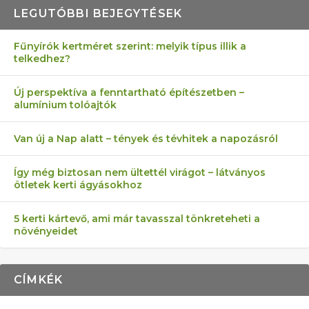
LEGUTÓBBI BEJEGYTÉSEK
Fűnyírók kertméret szerint: melyik típus illik a
telkedhez?
AZ ÖNELLÁTÁS 13 PONTJA
6 LEGJOBB NÖVÉNY SZOMSZÉD
FÉLREÉRTETT KERTÉSZKEDÉS:
AKI ELDOBÁLJA A CIGICSIKKEKET,
MÁRPEDIG A TŰZIJÁTÉK NEM MENŐ!
Új perspektíva a fenntartható építészetben –
alumínium tolóajtók
KEZDŐKNEK
ELLEN
TÉRKŐ ÉS MURVA
AZ EGY KÖ…
Van új a Nap alatt – tények és tévhitek a napozásról
Így még biztosan nem ültettél virágot – látványos
ötletek kerti ágyásokhoz
5 kerti kártevő, ami már tavasszal tönkreteheti a
növényeidet
CÍMKÉK