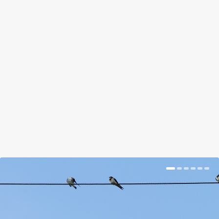
AKCIÓS NAPERNYŐK A 1250
FORINTOSTÓL A 2,7 MILLIÓSIG
by
Tálas Ági
|
Jul 10, 2018
|
Magazin
|
0
|
Ha nagyobb kertbe vagy teraszra keresünk ernyőt,
és nem akarjuk folyton a szárát kerülgetni, a
legjobb ha egy függőernyőt veszünk.
BŐVEBBEN