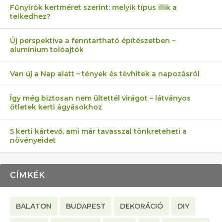
Fűnyírók kertméret szerint: melyik típus illik a
telkedhez?
AZ ÖNELLÁTÁS 13 PONTJA
6 LEGJOBB NÖVÉNY SZOMSZÉD
FÉLREÉRTETT KERTÉSZKEDÉS:
AKI ELDOBÁLJA A CIGICSIKKEKET,
MÁRPEDIG A TŰZIJÁTÉK NEM MENŐ!
Új perspektíva a fenntartható építészetben –
alumínium tolóajtók
KEZDŐKNEK
ELLEN
TÉRKŐ ÉS MURVA
AZ EGY KÖ…
Van új a Nap alatt – tények és tévhitek a napozásról
Így még biztosan nem ültettél virágot – látványos
ötletek kerti ágyásokhoz
5 kerti kártevő, ami már tavasszal tönkreteheti a
növényeidet
CÍMKÉK
BALATON
BUDAPEST
DEKORÁCIÓ
DIY