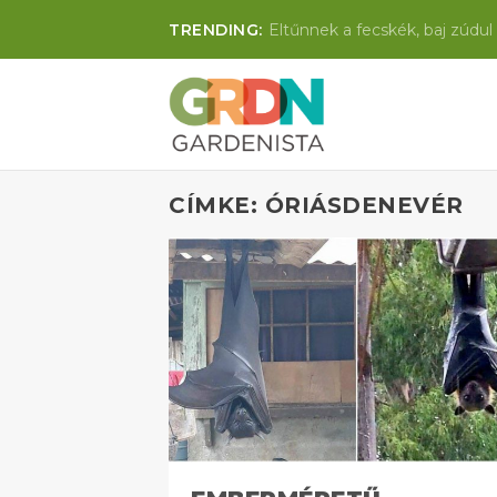
TRENDING:
Eltűnnek a fecskék, baj zúdul 
CÍMKE: ÓRIÁSDENEVÉR