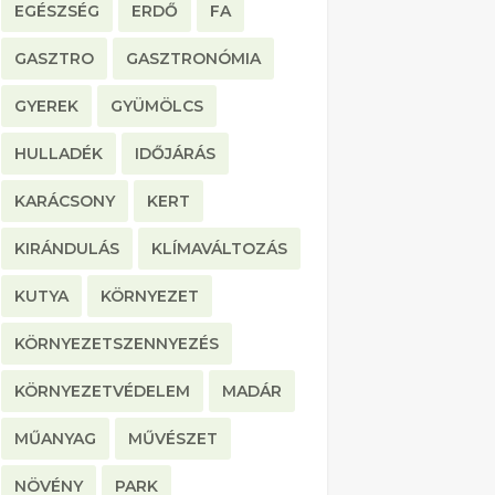
EGÉSZSÉG
ERDŐ
FA
GASZTRO
GASZTRONÓMIA
GYEREK
GYÜMÖLCS
HULLADÉK
IDŐJÁRÁS
KARÁCSONY
KERT
KIRÁNDULÁS
KLÍMAVÁLTOZÁS
KUTYA
KÖRNYEZET
KÖRNYEZETSZENNYEZÉS
KÖRNYEZETVÉDELEM
MADÁR
MŰANYAG
MŰVÉSZET
NÖVÉNY
PARK