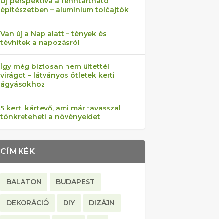
Új perspektíva a fenntartható
építészetben – alumínium tolóajtók
Van új a Nap alatt – tények és
tévhitek a napozásról
Így még biztosan nem ültettél
virágot – látványos ötletek kerti
ágyásokhoz
5 kerti kártevő, ami már tavasszal
tönkreteheti a növényeidet
CÍMKÉK
BALATON
BUDAPEST
DEKORÁCIÓ
DIY
DIZÁJN