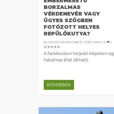
EMBERMÉRETŰ
BORZALMAS
VÉRDENEVÉR VAGY
ÜGYES SZÖGBEN
FOTÓZOTT HELYES
REPÜLŐKUTYA?
by
Somlói Galuska
|
Sep 12, 2018
|
Kishír
|
0
|
A facebookon terjedő képeken eg
hatalmas állat látható.
BŐVEBBEN