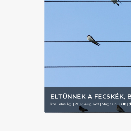
ELTŰNNEK A FECSKÉK, 
Írta
Tálas Ági
|
2017, Aug, ked
|
Magazin
|
0
|