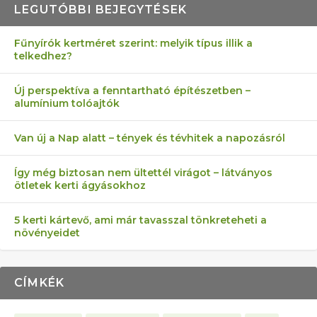
LEGUTÓBBI BEJEGYTÉSEK
Fűnyírók kertméret szerint: melyik típus illik a
telkedhez?
AZ ÖNELLÁTÁS 13 PONTJA
6 LEGJOBB NÖVÉNY SZOMSZÉD
FÉLREÉRTETT KERTÉSZKEDÉS:
AKI ELDOBÁLJA A CIGICSIKKEKET,
MÁRPEDIG A TŰZIJÁTÉK NEM MENŐ!
Új perspektíva a fenntartható építészetben –
alumínium tolóajtók
KEZDŐKNEK
ELLEN
TÉRKŐ ÉS MURVA
AZ EGY KÖ…
Van új a Nap alatt – tények és tévhitek a napozásról
Így még biztosan nem ültettél virágot – látványos
ötletek kerti ágyásokhoz
5 kerti kártevő, ami már tavasszal tönkreteheti a
növényeidet
CÍMKÉK