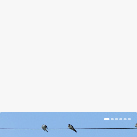
PENÉSZES CSERÉP ÉS BEROHADT
PALÁNTA: A FÉLRESIKERÜLT
KREATÍVKODÁS
by
Somlói Galuska
|
Apr 5, 2018
|
Kishír
|
0
|
A 3 legjobb pinterest fail, amit egy kreatív
kertészkedő elkövethet.
BŐVEBBEN