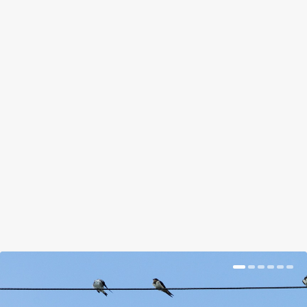
ROSSZ HÍRÜNK VAN A MA 89 ÉVES
POPEYNEK: NEM IS LESZ ERŐSEBB
A SPENÓTTÓL
by
Somlói Galuska
|
Jan 17, 2018
|
Kishír
|
0
|
Ugyan ártani nem árt, de az a vastartalom bizony
korántsem akkora, mint azt sokáig gondolták.
BŐVEBBEN