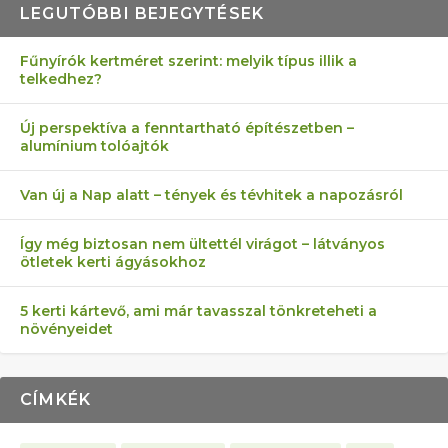
LEGUTÓBBI BEJEGYTÉSEK
Fűnyírók kertméret szerint: melyik típus illik a
telkedhez?
AZ ÖNELLÁTÁS 13 PONTJA
6 LEGJOBB NÖVÉNY SZOMSZÉD
MÁRPEDIG A TŰZIJÁTÉK NEM MENŐ!
AKI ELDOBÁLJA A CIGICSIKKEKET,
FÉLREÉRTETT KERTÉSZKEDÉS:
Új perspektíva a fenntartható építészetben –
alumínium tolóajtók
KEZDŐKNEK
ELLEN
AZ EGY KÖ…
TÉRKŐ ÉS MURVA
Van új a Nap alatt – tények és tévhitek a napozásról
Így még biztosan nem ültettél virágot – látványos
ötletek kerti ágyásokhoz
5 kerti kártevő, ami már tavasszal tönkreteheti a
növényeidet
CÍMKÉK