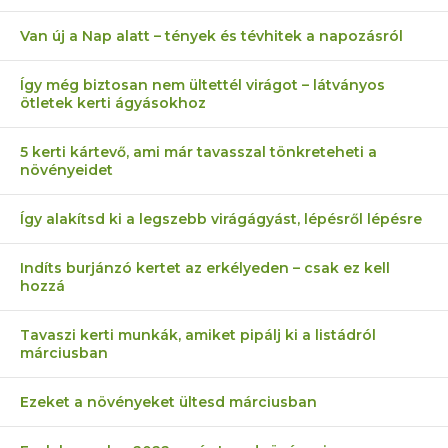
Van új a Nap alatt – tények és tévhitek a napozásról
Így még biztosan nem ültettél virágot – látványos
ötletek kerti ágyásokhoz
5 kerti kártevő, ami már tavasszal tönkreteheti a
növényeidet
Így alakítsd ki a legszebb virágágyást, lépésről lépésre
Indíts burjánzó kertet az erkélyeden – csak ez kell
hozzá
Tavaszi kerti munkák, amiket pipálj ki a listádról
márciusban
Ezeket a növényeket ültesd márciusban