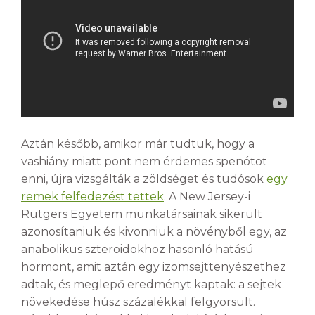
Aztán később, amikor már tudtuk, hogy a
vashiány miatt pont nem érdemes spenótot
enni, újra vizsgálták a zöldséget és tudósok
egy
remek felfedezést tettek
. A New Jersey-i
Rutgers Egyetem munkatársainak sikerült
azonosítaniuk és kivonniuk a növényből egy, az
anabolikus szteroidokhoz hasonló hatású
hormont, amit aztán egy izomsejttenyészethez
adtak, és meglepő eredményt kaptak: a sejtek
növekedése húsz százalékkal felgyorsult.