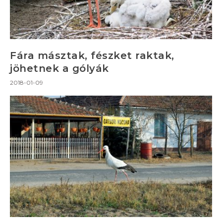
Fára másztak, fészket raktak,
jöhetnek a gólyák
2018-01-09