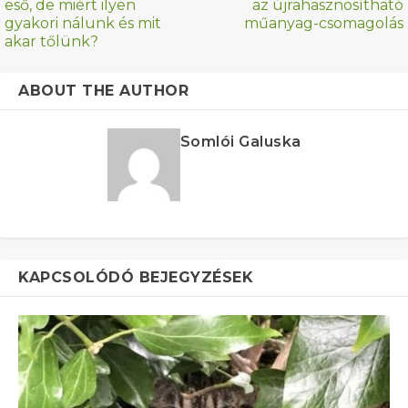
eső, de miért ilyen
az újrahasznosítható
gyakori nálunk és mit
műanyag-csomagolás
akar tőlünk?
ABOUT THE AUTHOR
Somlói Galuska
KAPCSOLÓDÓ BEJEGYZÉSEK