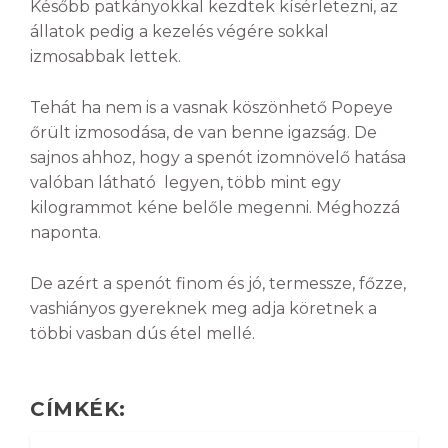
Később patkányokkal kezdtek kísérletezni, az
állatok pedig a kezelés végére sokkal
izmosabbak lettek.
Tehát ha nem is a vasnak köszönhető Popeye
őrült izmosodása, de van benne igazság. De
sajnos ahhoz, hogy a spenót izomnövelő hatása
valóban látható legyen, több mint egy
kilogrammot kéne belőle megenni. Méghozzá
naponta.
De azért a spenót finom és jó, termessze, főzze,
vashiányos gyereknek meg adja köretnek a
többi vasban dús étel mellé.
CÍMKÉK: