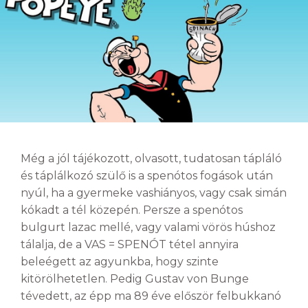
Még a jól tájékozott, olvasott, tudatosan tápláló
és táplálkozó szülő is a spenótos fogások után
nyúl, ha a gyermeke vashiányos, vagy csak simán
kókadt a tél közepén. Persze a spenótos
bulgurt lazac mellé, vagy valami vörös húshoz
tálalja, de a VAS = SPENÓT tétel annyira
beleégett az agyunkba, hogy szinte
kitörölhetetlen. Pedig Gustav von Bunge
tévedett, az épp ma 89 éve először felbukkanó