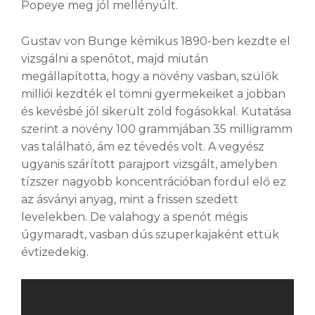
Popeye meg jól mellényúlt.
Gustav von Bunge kémikus 1890-ben kezdte el
vizsgálni a spenótot, majd miután
megállapította, hogy a növény vasban, szülők
milliói kezdték el tömni gyermekeiket a jobban
és kevésbé jól sikerült zöld fogásokkal. Kutatása
szerint a növény 100 grammjában 35 milligramm
vas található, ám ez tévedés volt. A vegyész
ugyanis szárított parajport vizsgált, amelyben
tízszer nagyobb koncentrációban fordul elő ez
az ásványi anyag, mint a frissen szedett
levelekben. De valahogy a spenót mégis
úgymaradt, vasban dús szuperkajaként ettük
évtizedekig.