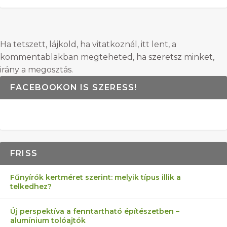
Ha tetszett, lájkold, ha vitatkoznál, itt lent, a
kommentablakban megteheted, ha szeretsz minket,
irány a megosztás.
FACEBOOKON IS SZERESS!
FRISS
Fűnyírók kertméret szerint: melyik típus illik a
telkedhez?
Új perspektíva a fenntartható építészetben –
alumínium tolóajtók