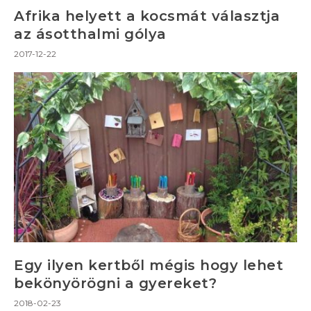
Afrika helyett a kocsmát választja
az ásotthalmi gólya
2017-12-22
Egy ilyen kertből mégis hogy lehet
bekönyörögni a gyereket?
2018-02-23