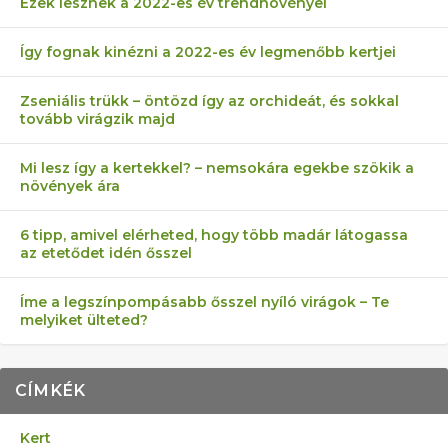
Ezek lesznek a 2022-es év trendnövényei
Így fognak kinézni a 2022-es év legmenőbb kertjei
Zseniális trükk – öntözd így az orchideát, és sokkal
tovább virágzik majd
Mi lesz így a kertekkel? – nemsokára egekbe szökik a
növények ára
6 tipp, amivel elérheted, hogy több madár látogassa
az etetődet idén ősszel
Íme a legszínpompásabb ősszel nyíló virágok – Te
melyiket ülteted?
CÍMKÉK
Kert