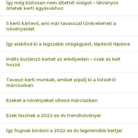
Így még biztosan nem ültettél virágot – látványos
ötletek kerti ágyásokhoz
5 kerti kártevő, ami már tavasszal tönkreteheti a
növényeidet
Így alakítsd ki a legszebb virágágyást, lépésről lépésre
Indíts burjánzó kertet az erkélyeden – csak ez kell
hozzá
Tavaszi kerti munkák, amiket pipálj ki a listádról
márciusban
Ezeket a növényeket ültesd márciusban
Ezek lesznek a 2022-es év trendnövényei
Így fognak kinézni a 2022-es év legmenőbb kertjei