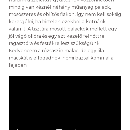
mindig van kéznél néhány műanyag palack,
mosószeres és öblítős flakon, így nem kell sokáig
keresgélni, ha hirtelen ezekből alkotnánk
valamit. A tisztára mosott palackok mellett egy
jól vágó ollóra és egy azt kezelő felnőttre,
ragasztóra és festékre lesz szükségünk.
Kedvencem a rózsaszín malac, de egy lila
macskát is elfogadnék, némi bazsalikommal a
fejében.