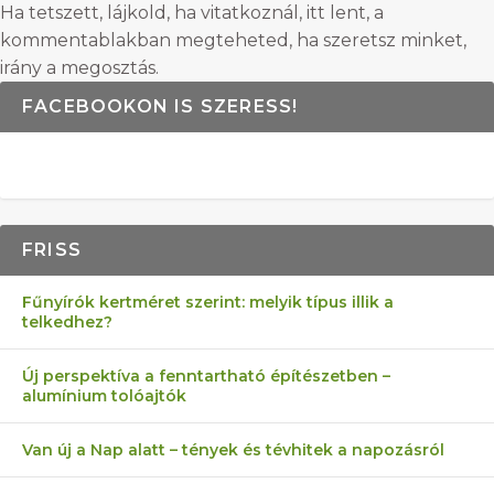
Ha tetszett, lájkold, ha vitatkoznál, itt lent, a
kommentablakban megteheted, ha szeretsz minket,
irány a megosztás.
FACEBOOKON IS SZERESS!
FRISS
Fűnyírók kertméret szerint: melyik típus illik a
telkedhez?
Új perspektíva a fenntartható építészetben –
alumínium tolóajtók
Van új a Nap alatt – tények és tévhitek a napozásról