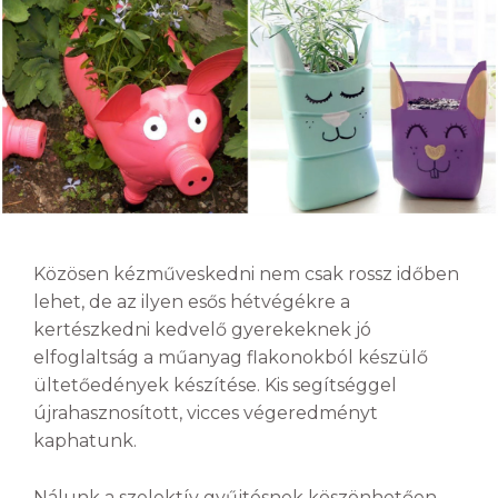
Közösen kézműveskedni nem csak rossz időben
lehet, de az ilyen esős hétvégékre a
kertészkedni kedvelő gyerekeknek jó
elfoglaltság a műanyag flakonokból készülő
ültetőedények készítése. Kis segítséggel
újrahasznosított, vicces végeredményt
kaphatunk.
Nálunk a szelektív gyűjtésnek köszönhetően