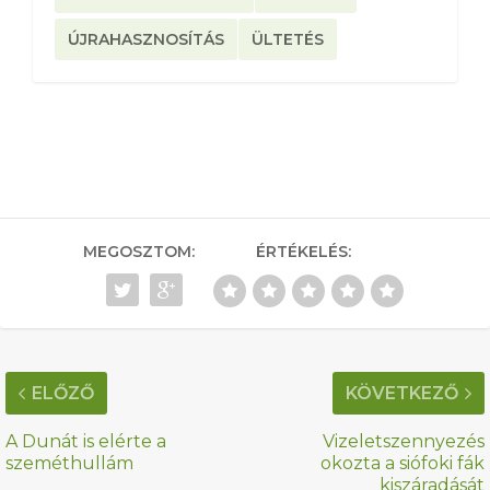
ÚJRAHASZNOSÍTÁS
ÜLTETÉS
MEGOSZTOM:
ÉRTÉKELÉS:
ELŐZŐ
KÖVETKEZŐ
A Dunát is elérte a
Vizeletszennyezés
szeméthullám
okozta a siófoki fák
kiszáradását