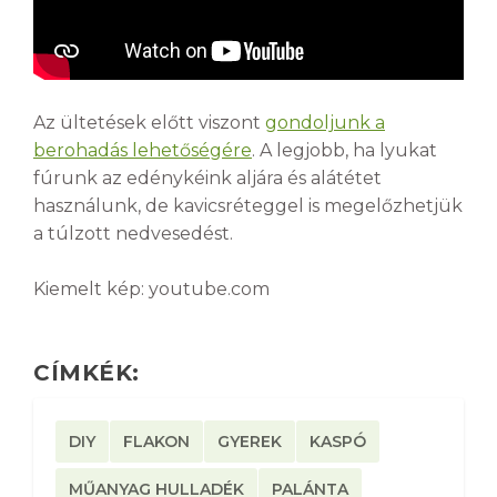
Az ültetések előtt viszont
gondoljunk a
berohadás lehetőségére
. A legjobb, ha lyukat
fúrunk az edénykéink aljára és alátétet
használunk, de kavicsréteggel is megelőzhetjük
a túlzott nedvesedést.
Kiemelt kép: youtube.com
CÍMKÉK:
DIY
FLAKON
GYEREK
KASPÓ
MŰANYAG HULLADÉK
PALÁNTA