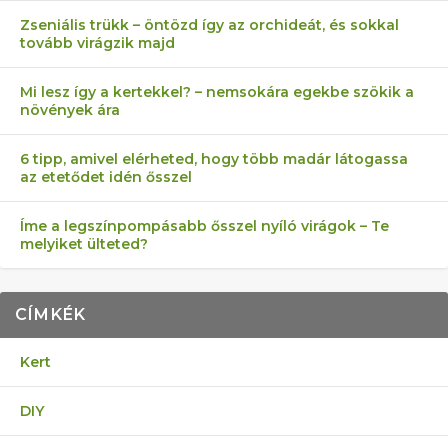
Zseniális trükk – öntözd így az orchideát, és sokkal
tovább virágzik majd
Mi lesz így a kertekkel? – nemsokára egekbe szökik a
növények ára
6 tipp, amivel elérheted, hogy több madár látogassa
az etetődet idén ősszel
Íme a legszínpompásabb ősszel nyíló virágok – Te
melyiket ülteted?
CÍMKÉK
Kert
DIY