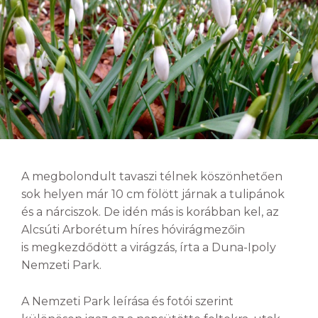
A megbolondult tavaszi télnek köszönhetően
sok helyen már 10 cm fölött járnak a tulipánok
és a nárciszok. De idén más is korábban kel, az
Alcsúti Arborétum híres hóvirágmezőin
is megkezdődött a virágzás, írta a Duna-Ipoly
Nemzeti Park.
A Nemzeti Park leírása és fotói szerint