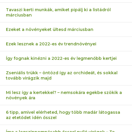
Tavaszi kerti munkák, amiket pipálj ki a listádról
márciusban
Ezeket a növényeket ültesd márciusban
Ezek lesznek a 2022-es év trendnövényei
Így fognak kinézni a 2022-es év legmenőbb kertjei
Zseniális trükk – öntözd így az orchideát, és sokkal
tovább virágzik majd
Mi lesz így a kertekkel? – nemsokára egekbe szökik a
növények ára
6 tipp, amivel elérheted, hogy több madár látogassa
az etetődet idén ősszel