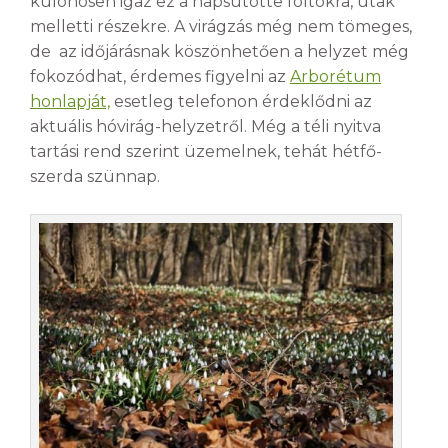
különösen igaz ez a napsütötte foltokra, utak
melletti részekre. A virágzás még nem tömeges,
de az időjárásnak köszönhetően a helyzet még
fokozódhat, érdemes figyelni az
Arborétum
honlapját,
esetleg telefonon érdeklődni az
aktuális hóvirág-helyzetről. Még a téli nyitva
tartási rend szerint üzemelnek, tehát hétfő-
szerda szünnap.