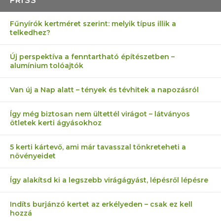
FRISS
Fűnyírók kertméret szerint: melyik típus illik a
telkedhez?
Új perspektíva a fenntartható építészetben –
alumínium tolóajtók
Van új a Nap alatt – tények és tévhitek a napozásról
Így még biztosan nem ültettél virágot – látványos
ötletek kerti ágyásokhoz
5 kerti kártevő, ami már tavasszal tönkreteheti a
növényeidet
Így alakítsd ki a legszebb virágágyást, lépésről lépésre
Indíts burjánzó kertet az erkélyeden – csak ez kell
hozzá