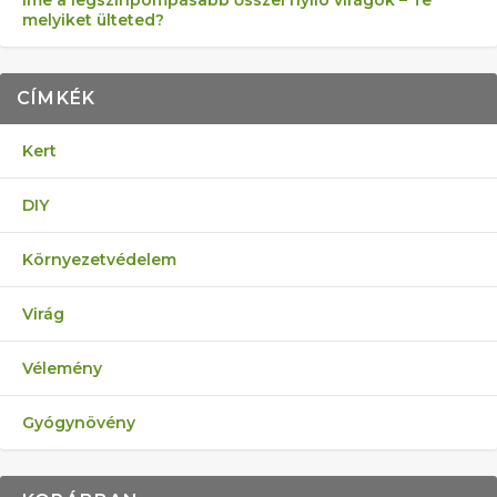
Íme a legszínpompásabb ősszel nyíló virágok – Te
melyiket ülteted?
CÍMKÉK
Kert
DIY
Környezetvédelem
Virág
Vélemény
Gyógynövény