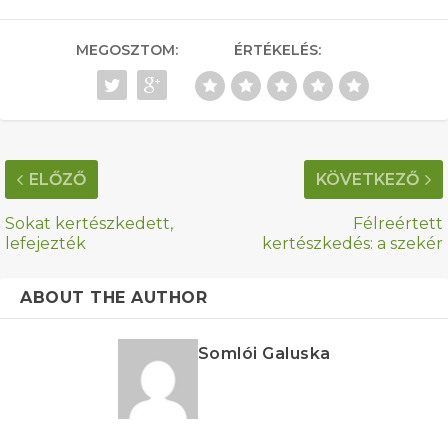
MEGOSZTOM:
ÉRTÉKELÉS:
ELŐZŐ
KÖVETKEZŐ
Sokat kertészkedett,
Félreértett
lefejezték
kertészkedés: a szekér
ABOUT THE AUTHOR
Somlói Galuska