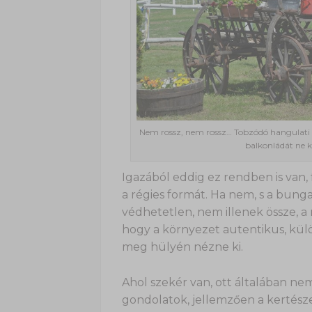
Nem rossz, nem rossz… Tobzódó hangulati e
balkonládát ne 
Igazából eddig ez rendben is van, 
a régies formát. Ha nem, s a bunga
védhetetlen, nem illenek össze, 
hogy a környezet autentikus, külö
meg hülyén nézne ki.
Ahol szekér van, ott általában nem
gondolatok, jellemzően a kertésze