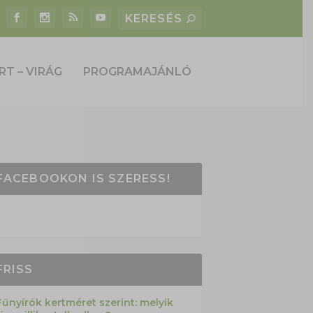
RT – VIRÁG
PROGRAMAJÁNLÓ
FACEBOOKON IS SZERESS!
FRISS
Fűnyírók kertméret szerint: melyik