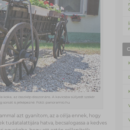
la koka, az összkép disszonáns. A kavicsba süllyedt szekér
 sorsát is jelképezné. Fotó: panoramio.hu
ammal azt gyanítom, az a célja ennek, hogy
k tudatalattijára hatva, becsalogassa a kedves