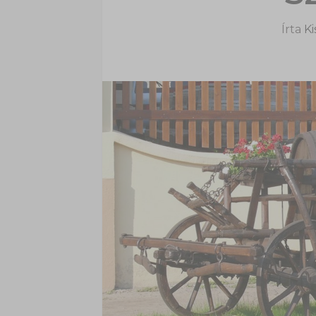
Írta
Ki