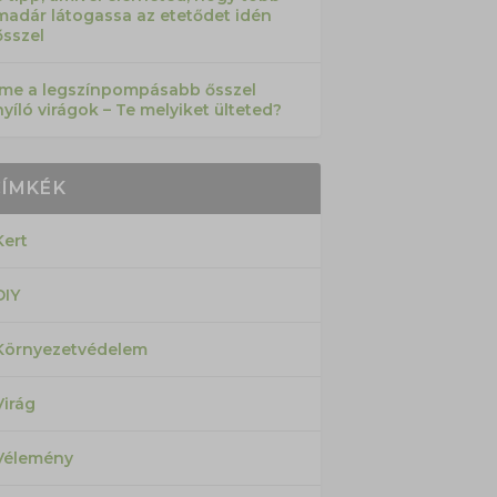
madár látogassa az etetődet idén
ősszel
Íme a legszínpompásabb ősszel
nyíló virágok – Te melyiket ülteted?
CÍMKÉK
Kert
DIY
Környezetvédelem
Virág
Vélemény