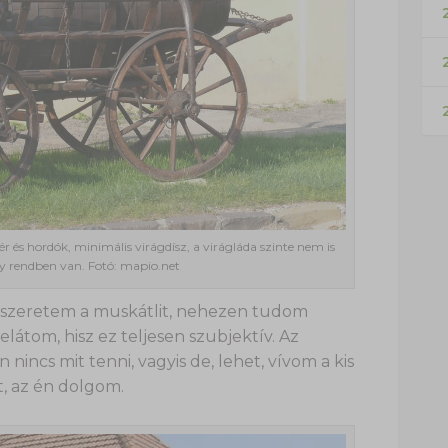
2
ér és hordók, minimális virágdísz, a virágláda szinte nem is
így rendben van. Fotó: mapio.net
 szeretem a muskátlit, nehezen tudom
látom, hisz ez teljesen szubjektív. Az
nincs mit tenni, vagyis de, lehet, vívom a kis
 az én dolgom.