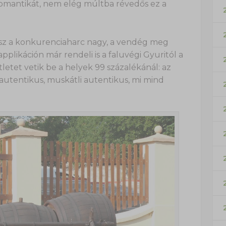
romantikát, nem elég múltba révedős ez a
hisz a konkurenciaharc nagy, a vendég meg
plikáción már rendeli is a faluvégi Gyuritól a
letet vetik be a helyek 99 százalékánál: az
 autentikus, muskátli autentikus, mi mind