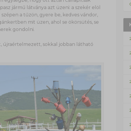
i egységbe, hogy ott aztán csillapítsák
asz jármű látványa azt üzeni: a szekér elöl
n szépen a tűzön, gyere be, kedves vándor,
nkertben mit üzen, ahol se ökörsütés, se
merek gondolni.
t, újraértelmezett, sokkal jobban látható