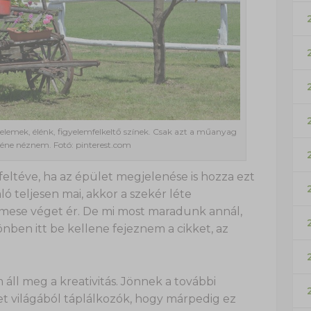
lemek, élénk, figyelemfelkeltő színek. Csak azt a műanyag
kéne néznem. Fotó: pinterest.com
feltéve, ha az épület megjelenése is hozza ezt
ló teljesen mai, akkor a szekér léte
a mese véget ér. De mi most maradunk annál,
nben itt be kellene fejeznem a cikket, az
 áll meg a kreativitás. Jönnek a további
t világából táplálkozók, hogy márpedig ez