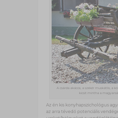
A csárda akácos, a szekér muskátlis, a kó
kicsit mintha a magyarság
Az én kis konyhapszichológus agy
az arra tévedő potenciális vendége