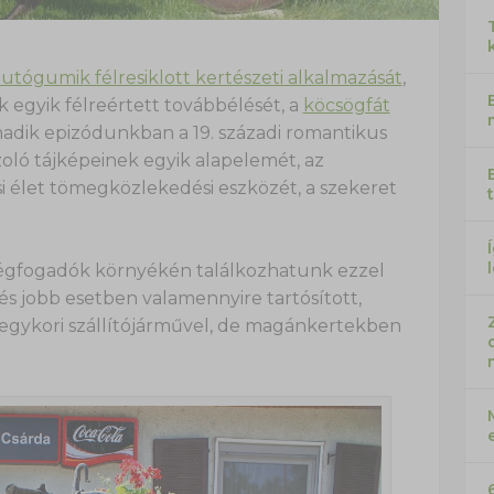
utógumik félresiklott kertészeti alkalmazását
,
egyik félreértett továbbélését, a
köcsögfát
madik epizódunkban a 19. századi romantikus
zoló tájképeinek egyik alapelemét, az
si élet tömegközlekedési eszközét, a szekeret
dégfogadók környékén találkozhatunk ezzel
és jobb esetben valamennyire tartósított,
, egykori szállítójárművel, de magánkertekben