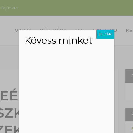
 fejünkre
VIDEÓ
VÉLEMÉNY
DIY
GASZTRO
KE
BEZÁR
Kövess minket
REÉRTETT
SZKEDÉS: A
ZEKÉR