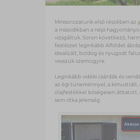
Minisorozatunk első részében az
a
a másodikban a népi hagyományok 
vizsgáltuk. Soron következő, har
festészet leginkább Alföldet ábrá
idealizált, boldog és nyugodt falu
vesszük szemügyre.
Leginkább vidéki csárdák és ven
az égi tüneménnyel, a kimustrált, 
olajfestékkel bőségesen átitatott
sem ritka jelenség.