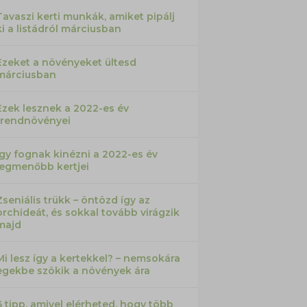
Tavaszi kerti munkák, amiket pipálj
ki a listádról márciusban
Ezeket a növényeket ültesd
márciusban
Ezek lesznek a 2022-es év
trendnövényei
Így fognak kinézni a 2022-es év
legmenőbb kertjei
Zseniális trükk – öntözd így az
orchideát, és sokkal tovább virágzik
majd
Mi lesz így a kertekkel? – nemsokára
egekbe szökik a növények ára
6 tipp, amivel elérheted, hogy több