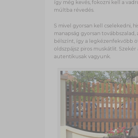
így még kevés, fokozni kell a vad
múltba révedés.
S mivel gyorsan kell cselekedni, 
manapság gyorsan továbbszalad, ap
bélszínt, így a legkézenfekvőbb öt
oldszpájsz piros muskátlit. Szekér
autentikusak vagyunk.