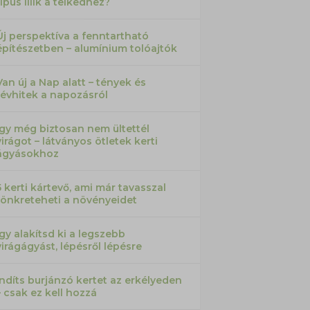
típus illik a telkedhez?
Új perspektíva a fenntartható
építészetben – alumínium tolóajtók
Van új a Nap alatt – tények és
tévhitek a napozásról
Így még biztosan nem ültettél
virágot – látványos ötletek kerti
ágyásokhoz
5 kerti kártevő, ami már tavasszal
tönkreteheti a növényeidet
Így alakítsd ki a legszebb
virágágyást, lépésről lépésre
Indíts burjánzó kertet az erkélyeden
– csak ez kell hozzá