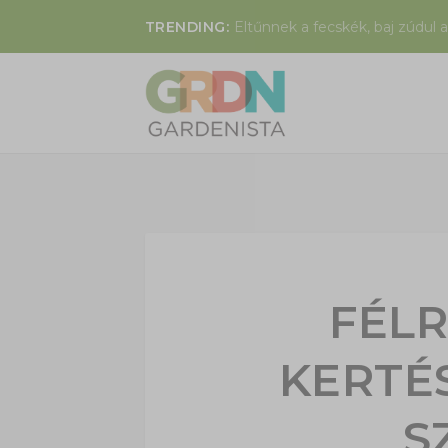
TRENDING:
Eltűnnek a fecskék, baj zúdul a
FÉL
KERTÉ
S