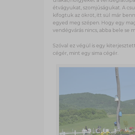
urakat/hölgyeket a vendéglátóipar
étvágyukat, szomjúságukat. A csup
kifogtuk az ökröt, itt sül már ben
egyed meg szépen. Hogy egy magá
vendégvárás nincs, abba bele se 
Szóval ez végül is egy kiterjesztet
cégér, mint egy sima cégér.