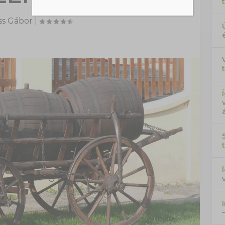
ss Gábor
|