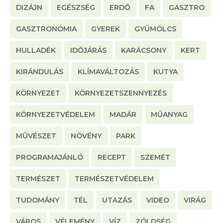
DIZÁJN
EGÉSZSÉG
ERDŐ
FA
GASZTRO
GASZTRONÓMIA
GYEREK
GYÜMÖLCS
HULLADÉK
IDŐJÁRÁS
KARÁCSONY
KERT
KIRÁNDULÁS
KLÍMAVÁLTOZÁS
KUTYA
KÖRNYEZET
KÖRNYEZETSZENNYEZÉS
KÖRNYEZETVÉDELEM
MADÁR
MŰANYAG
MŰVÉSZET
NÖVÉNY
PARK
PROGRAMAJÁNLÓ
RECEPT
SZEMÉT
TERMÉSZET
TERMÉSZETVÉDELEM
TUDOMÁNY
TÉL
UTAZÁS
VIDEO
VIRÁG
VÁROS
VÉLEMÉNY
VÍZ
ZÖLDSÉG