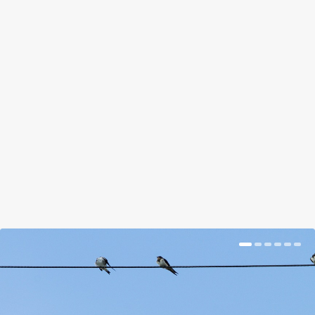
CSAK ÉRVÉNYES ÚTLEVELŰ
HÓVIRÁGGAL DÍSZÍTSD A LAKÁST,
A TÖBBIT PEDIG NÉZD MEG
ALCSÚTON
by
Tálas Ági
|
Jan 25, 2018
|
Hír
|
0
|
Hatalmas örömmel tölt el minden évben, mikor az
első hóvirágokkal találkozom, mert ilyenkor...
BŐVEBBEN