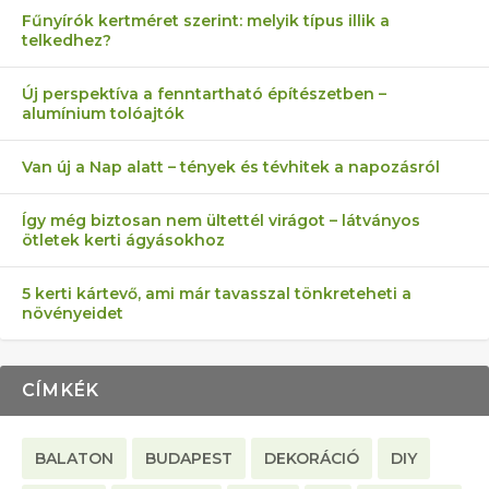
Fűnyírók kertméret szerint: melyik típus illik a
telkedhez?
AZ ÖNELLÁTÁS 13 PONTJA
6 LEGJOBB NÖVÉNY SZOMSZÉD
FÉLREÉRTETT KERTÉSZKEDÉS:
AKI ELDOBÁLJA A CIGICSIKKEKET,
MÁRPEDIG A TŰZIJÁTÉK NEM MENŐ!
Új perspektíva a fenntartható építészetben –
alumínium tolóajtók
KEZDŐKNEK
ELLEN
TÉRKŐ ÉS MURVA
AZ EGY KÖ…
Van új a Nap alatt – tények és tévhitek a napozásról
Így még biztosan nem ültettél virágot – látványos
ötletek kerti ágyásokhoz
5 kerti kártevő, ami már tavasszal tönkreteheti a
növényeidet
CÍMKÉK
BALATON
BUDAPEST
DEKORÁCIÓ
DIY