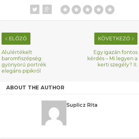
ELŐZŐ
KÖVETKEZŐ
Alulértékelt
Egy igazán fontos
baromfiszépség:
kérdés – Mi legyen a
gyönyörű portrék
kerti szegély? II.
elegáns pipikről
ABOUT THE AUTHOR
Suplicz Rita