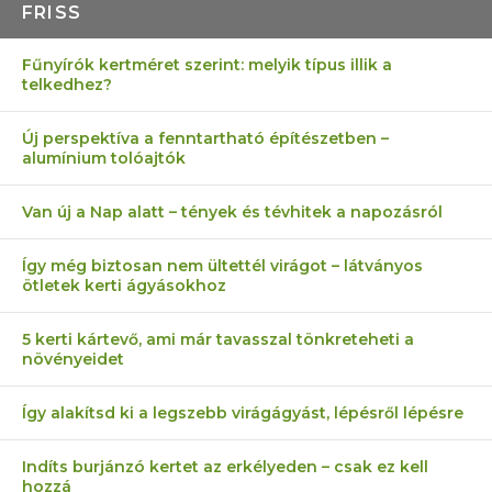
FRISS
Fűnyírók kertméret szerint: melyik típus illik a
telkedhez?
Új perspektíva a fenntartható építészetben –
alumínium tolóajtók
Van új a Nap alatt – tények és tévhitek a napozásról
Így még biztosan nem ültettél virágot – látványos
ötletek kerti ágyásokhoz
5 kerti kártevő, ami már tavasszal tönkreteheti a
növényeidet
Így alakítsd ki a legszebb virágágyást, lépésről lépésre
Indíts burjánzó kertet az erkélyeden – csak ez kell
hozzá