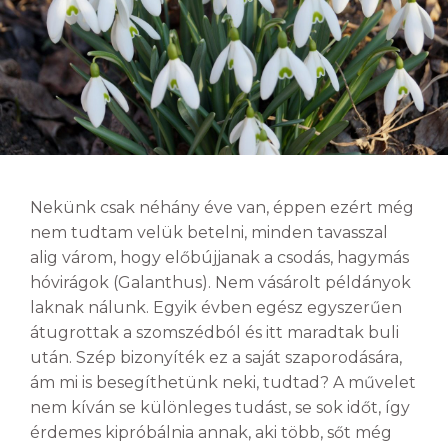
Nekünk csak néhány éve van, éppen ezért még
nem tudtam velük betelni, minden tavasszal
alig várom, hogy előbújjanak a csodás, hagymás
hóvirágok (Galanthus). Nem vásárolt példányok
laknak nálunk. Egyik évben egész egyszerűen
átugrottak a szomszédból és itt maradtak buli
után. Szép bizonyíték ez a saját szaporodására,
ám mi is besegíthetünk neki, tudtad? A művelet
nem kíván se különleges tudást, se sok időt, így
érdemes kipróbálnia annak, aki több, sőt még