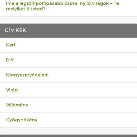
Íme a legszínpompásabb ősszel nyíló virágok – Te
melyiket ülteted?
CÍMKÉK
Kert
DIY
Környezetvédelem
Virág
Vélemény
Gyógynövény