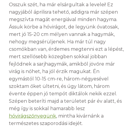
Osszuk szét, ha már elsárgultak a levelei! Ez
nagyjából áprilisra tehető, addigra már szépen
megszívta magát energiával minden hagyma.
Ássuk körbe a hóvirágot, de legyünk óvatosak,
mert jó 15-20 cm mélyen vannak a hagymák,
nehogy megsérüljenek. Ha már túl nagy
csomókban van, érdemes megtenni ezt a lépést,
mert szellősebb közegben sokkal jobban
fejlődnek a sarjhagymák, amikből jövőre már
virág is nőhet, ha jól érzik magukat. Én
egymástól 10-15 cm-re, három-négyesével
szoktam őket ültetni, és úgy látom, három
évente éppen jó tempót diktálok nekik ezzel.
Szépen beteríti majd a területet pár év alatt, és
még így is sokkal hamarabb lesz
hóvirágszőnyegünk
, mintha kivárnánk a
természetes szaporodási idejét.