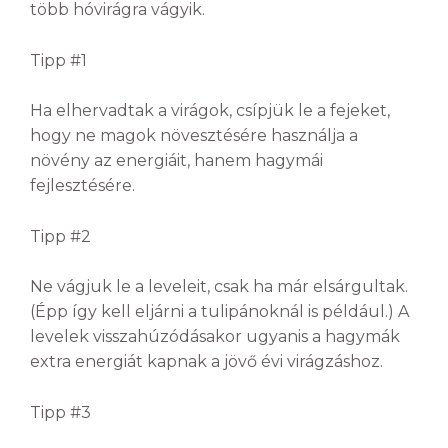
több hóvirágra vágyik.
Tipp #1
Ha elhervadtak a virágok, csípjük le a fejeket,
hogy ne magok növesztésére használja a
növény az energiáit, hanem hagymái
fejlesztésére.
Tipp #2
Ne vágjuk le a leveleit, csak ha már elsárgultak.
(Épp így kell eljárni a tulipánoknál is például.) A
levelek visszahúzódásakor ugyanis a hagymák
extra energiát kapnak a jövő évi virágzáshoz.
Tipp #3