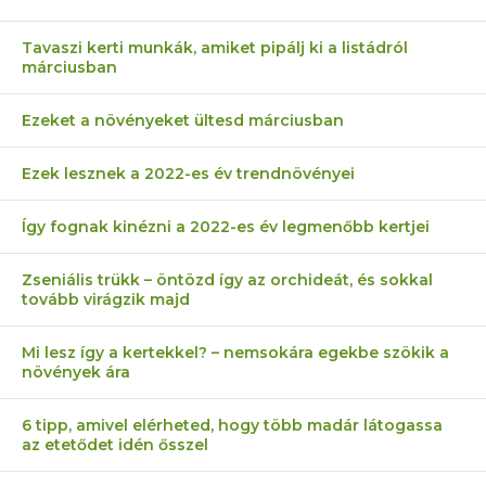
Tavaszi kerti munkák, amiket pipálj ki a listádról
márciusban
Ezeket a növényeket ültesd márciusban
Ezek lesznek a 2022-es év trendnövényei
Így fognak kinézni a 2022-es év legmenőbb kertjei
Zseniális trükk – öntözd így az orchideát, és sokkal
tovább virágzik majd
Mi lesz így a kertekkel? – nemsokára egekbe szökik a
növények ára
6 tipp, amivel elérheted, hogy több madár látogassa
az etetődet idén ősszel