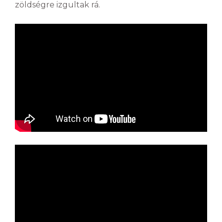
zöldségre izgultak rá.