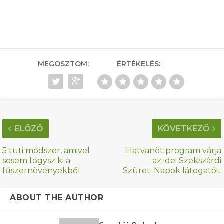
MEGOSZTOM:
ÉRTÉKELÉS:
ELŐZŐ
KÖVETKEZŐ
5 tuti módszer, amivel
Hatvanöt program várja
sosem fogysz ki a
az idei Szekszárdi
fűszernövényekből
Szüreti Napok látogatóit
ABOUT THE AUTHOR