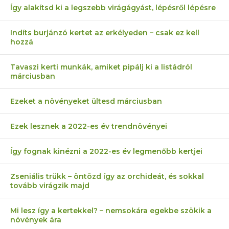
Így alakítsd ki a legszebb virágágyást, lépésről lépésre
Indíts burjánzó kertet az erkélyeden – csak ez kell
hozzá
Tavaszi kerti munkák, amiket pipálj ki a listádról
márciusban
Ezeket a növényeket ültesd márciusban
Ezek lesznek a 2022-es év trendnövényei
Így fognak kinézni a 2022-es év legmenőbb kertjei
Zseniális trükk – öntözd így az orchideát, és sokkal
tovább virágzik majd
Mi lesz így a kertekkel? – nemsokára egekbe szökik a
növények ára