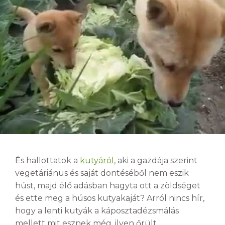
És hallottatok a
kutyáról
, aki a gazdája szerint
vegetáriánus és saját döntéséből nem eszik
húst, majd élő adásban hagyta ott a zöldséget
és ette meg a húsos kutyakaját? Arról nincs hír,
hogy a lenti kutyák a káposztadézsmálás
mellett mit esznek még, ilyen őrült