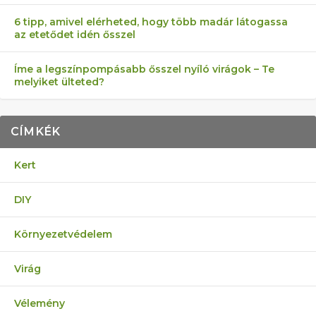
6 tipp, amivel elérheted, hogy több madár látogassa
az etetődet idén ősszel
Íme a legszínpompásabb ősszel nyíló virágok – Te
melyiket ülteted?
CÍMKÉK
Kert
DIY
Környezetvédelem
Virág
Vélemény