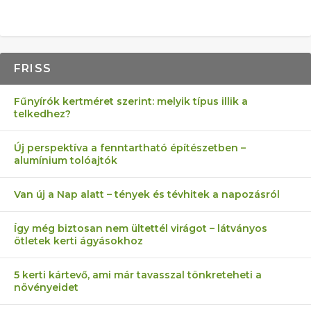
FRISS
Fűnyírók kertméret szerint: melyik típus illik a
telkedhez?
Új perspektíva a fenntartható építészetben –
alumínium tolóajtók
Van új a Nap alatt – tények és tévhitek a napozásról
Így még biztosan nem ültettél virágot – látványos
ötletek kerti ágyásokhoz
5 kerti kártevő, ami már tavasszal tönkreteheti a
növényeidet