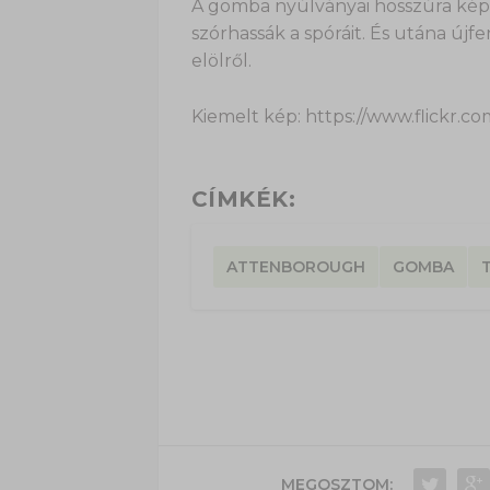
A gomba nyúlványai hosszúra kép
szórhassák a spóráit. És utána újf
elölről.
Kiemelt kép: https://www.flickr.c
CÍMKÉK:
ATTENBOROUGH
GOMBA
MEGOSZTOM: