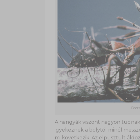
Forr
A hangyák viszont nagyon tudnak:
igyekeznek a bolytól minél messze
mi következik. Az elpusztult áldo