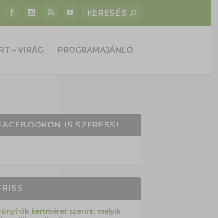
RT – VIRÁG
PROGRAMAJÁNLÓ
FACEBOOKON IS SZERESS!
FRISS
Fűnyírók kertméret szerint: melyik