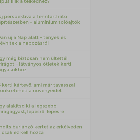
típus illik a telkedhez?
Új perspektíva a fenntartható
építészetben – alumínium tolóajtók
Van új a Nap alatt – tények és
tévhitek a napozásról
Így még biztosan nem ültettél
virágot – látványos ötletek kerti
ágyásokhoz
5 kerti kártevő, ami már tavasszal
tönkreteheti a növényeidet
Így alakítsd ki a legszebb
virágágyást, lépésről lépésre
Indíts burjánzó kertet az erkélyeden
– csak ez kell hozzá