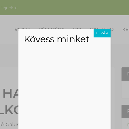
 fejünkre
VIDEÓ
VÉLEMÉNY
DIY
GASZTRO
KE
BEZÁR
Kövess minket
 HANGYA: ÍGY
ILKOS GOMBA
ói Galuska
|