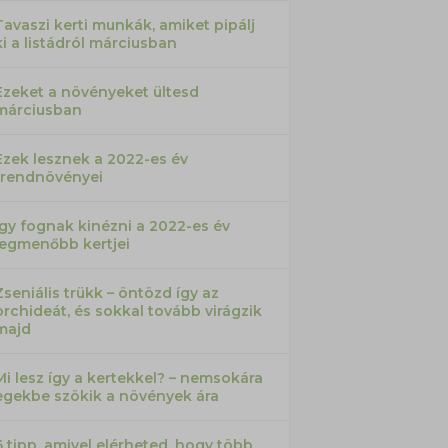
Tavaszi kerti munkák, amiket pipálj
ki a listádról márciusban
Ezeket a növényeket ültesd
márciusban
Ezek lesznek a 2022-es év
trendnövényei
Így fognak kinézni a 2022-es év
legmenőbb kertjei
Zseniális trükk – öntözd így az
orchideát, és sokkal tovább virágzik
majd
Mi lesz így a kertekkel? – nemsokára
egekbe szökik a növények ára
6 tipp, amivel elérheted, hogy több