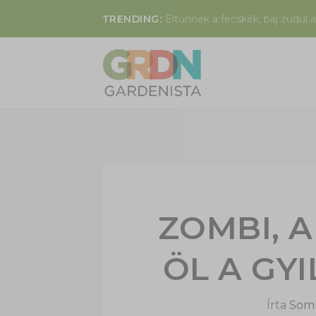
TRENDING:
Eltűnnek a fecskék, baj zúdul a
ZOMBI, A
ÖL A GY
Írta
Soml