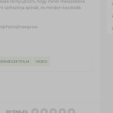
esek felnyújtózni, hogy minél messzebbre
2
ent szétszórja spóráit, és minden kezdődik
om/photos/treegrow
TERMÉSZETFILM
VIDEO
ÉRTÉKELÉS: