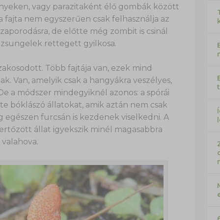
nyeken, vagy parazitaként élő gombák között
a fajta nem egyszerűen csak felhasználja az
zaporodásra, de előtte még zombit is csinál
dzsungelek rettegett gyilkosa.
akosodott. Több fajtája van, ezek mind
ak. Van, amelyik csak a hangyákra veszélyes,
De a módszer mindegyiknél azonos: a spórái
te bóklászó állatokat, amik aztán nem csak
 egészen furcsán is kezdenek viselkedni. A
rtőzött állat igyekszik minél magasabbra
 valahova.