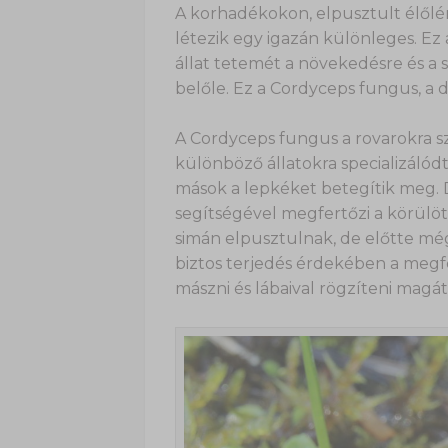
A korhadékokon, elpusztult élőlé
létezik egy igazán különleges. Ez 
állat tetemét a növekedésre és a s
belőle. Ez a Cordyceps fungus, a 
A Cordyceps fungus a rovarokra sz
különböző állatokra specializálódt
mások a lepkéket betegítik meg. 
segítségével megfertőzi a körülöt
simán elpusztulnak, de előtte még
biztos terjedés érdekében a megfe
mászni és lábaival rögzíteni magát