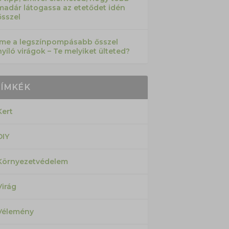
madár látogassa az etetődet idén
ősszel
Íme a legszínpompásabb ősszel
nyíló virágok – Te melyiket ülteted?
CÍMKÉK
Kert
DIY
Környezetvédelem
Virág
Vélemény