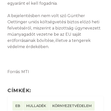
egyaránt el kell fogadnia.
A bejelentésben nem volt szó Günther
Oettinger uniós költségvetési biztos előző heti
felvetéséről, miszerint a bizottság úgynevezett
műanyagadót vezetne be az EU saját
erőforrásainak bővítése, illetve a tengerek
védelme érdekében.
Forrás: MTI
CÍMKÉK:
EB
HULLADÉK
KÖRNYEZETVÉDELEM