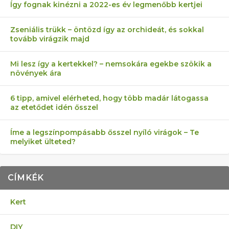
Így fognak kinézni a 2022-es év legmenőbb kertjei
Zseniális trükk – öntözd így az orchideát, és sokkal
tovább virágzik majd
Mi lesz így a kertekkel? – nemsokára egekbe szökik a
növények ára
6 tipp, amivel elérheted, hogy több madár látogassa
az etetődet idén ősszel
Íme a legszínpompásabb ősszel nyíló virágok – Te
melyiket ülteted?
CÍMKÉK
Kert
DIY