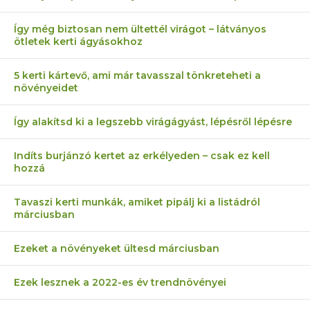
Így még biztosan nem ültettél virágot – látványos
ötletek kerti ágyásokhoz
5 kerti kártevő, ami már tavasszal tönkreteheti a
növényeidet
Így alakítsd ki a legszebb virágágyást, lépésről lépésre
Indíts burjánzó kertet az erkélyeden – csak ez kell
hozzá
Tavaszi kerti munkák, amiket pipálj ki a listádról
márciusban
Ezeket a növényeket ültesd márciusban
Ezek lesznek a 2022-es év trendnövényei