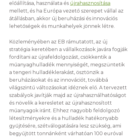
előállítása, használata és
újrahasznosítása
mellett, és ha Európa vezető szerepet vállal az
átállásban, akkor új beruházási és innovációs
lehetőségek és munkahelyek jönnek létre.
Közleményében az EB rámutatott, az új
stratégia keretében a vállalkozások javára fogják
fordítani az újrafeldolgozást, csökkentik a
műanyaghulladék mennyiségét, megszüntetik
a tengeri hulladéklerakást, ösztönzik a
beruházásokat és az innovációt, továbbá
világszintű változásokat idéznek elő. A tervezett
szabályok javítják majd az újrahasználhatóságot
és növelik a keresletet az újrahasznosított
műanyagok iránt. Ehhez nagyobb feldolgozó
létesítményekre és a hulladék hatékonyabb
gyűjtésére, szétválogatására lesz szükség, ami
begyűjtött tonnánként várhatóan 100 euróval