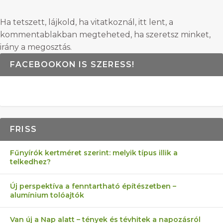
Ha tetszett, lájkold, ha vitatkoznál, itt lent, a
kommentablakban megteheted, ha szeretsz minket,
irány a megosztás.
FACEBOOKON IS SZERESS!
FRISS
Fűnyírók kertméret szerint: melyik típus illik a
telkedhez?
Új perspektíva a fenntartható építészetben –
alumínium tolóajtók
Van új a Nap alatt – tények és tévhitek a napozásról