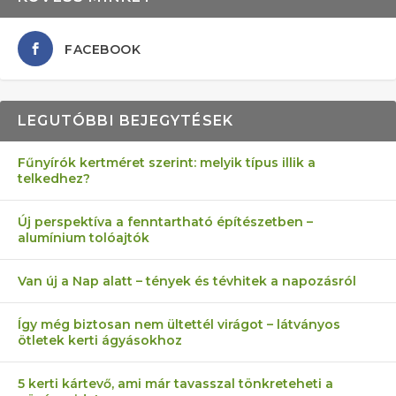
FACEBOOK
LEGUTÓBBI BEJEGYTÉSEK
Fűnyírók kertméret szerint: melyik típus illik a
telkedhez?
AZ ÖNELLÁTÁS 13 PONTJA
6 LEGJOBB NÖVÉNY SZOMSZÉD
MÁRPEDIG A TŰZIJÁTÉK NEM MENŐ!
AKI ELDOBÁLJA A CIGICSIKKEKET,
FÉLREÉRTETT KERTÉSZKEDÉS:
Új perspektíva a fenntartható építészetben –
alumínium tolóajtók
KEZDŐKNEK
ELLEN
AZ EGY KÖ…
TÉRKŐ ÉS MURVA
Van új a Nap alatt – tények és tévhitek a napozásról
Így még biztosan nem ültettél virágot – látványos
ötletek kerti ágyásokhoz
5 kerti kártevő, ami már tavasszal tönkreteheti a