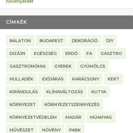
növényeidet
CÍMKÉK
BALATON
BUDAPEST
DEKORÁCIÓ
DIY
DIZÁJN
EGÉSZSÉG
ERDŐ
FA
GASZTRO
GASZTRONÓMIA
GYEREK
GYÜMÖLCS
HULLADÉK
IDŐJÁRÁS
KARÁCSONY
KERT
KIRÁNDULÁS
KLÍMAVÁLTOZÁS
KUTYA
KÖRNYEZET
KÖRNYEZETSZENNYEZÉS
KÖRNYEZETVÉDELEM
MADÁR
MŰANYAG
MŰVÉSZET
NÖVÉNY
PARK