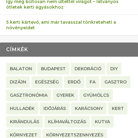
Így még biztosan nem ültettél virágot – látványos
ötletek kerti ágyásokhoz
5 kerti kártevő, ami már tavasszal tönkreteheti a
növényeidet
CÍMKÉK
BALATON
BUDAPEST
DEKORÁCIÓ
DIY
DIZÁJN
EGÉSZSÉG
ERDŐ
FA
GASZTRO
GASZTRONÓMIA
GYEREK
GYÜMÖLCS
HULLADÉK
IDŐJÁRÁS
KARÁCSONY
KERT
KIRÁNDULÁS
KLÍMAVÁLTOZÁS
KUTYA
KÖRNYEZET
KÖRNYEZETSZENNYEZÉS