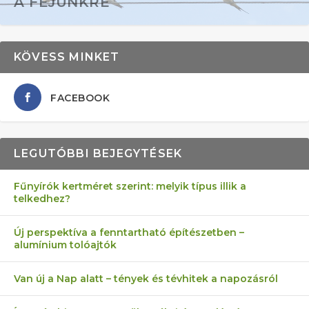
A FEJÜNKRE
KÖVESS MINKET
FACEBOOK
LEGUTÓBBI BEJEGYTÉSEK
Fűnyírók kertméret szerint: melyik típus illik a
telkedhez?
AZ ÖNELLÁTÁS 13 PONTJA
6 LEGJOBB NÖVÉNY SZOMSZÉD
FÉLREÉRTETT KERTÉSZKEDÉS:
AKI ELDOBÁLJA A CIGICSIKKEKET,
MÁRPEDIG A TŰZIJÁTÉK NEM MENŐ!
Új perspektíva a fenntartható építészetben –
alumínium tolóajtók
KEZDŐKNEK
ELLEN
TÉRKŐ ÉS MURVA
AZ EGY KÖ…
Van új a Nap alatt – tények és tévhitek a napozásról