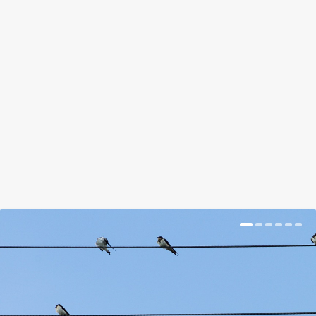
ELVESZNI EGY SÁSKARÁK
TEKINTETÉBEN
by
Somlói Galuska
|
Jul 10, 2018
|
Kishír
|
0
|
A kaliforniai Monterey Bay Aquarium készített egy
remek filmet egy nagyon izgalmas állatról, a...
BŐVEBBEN