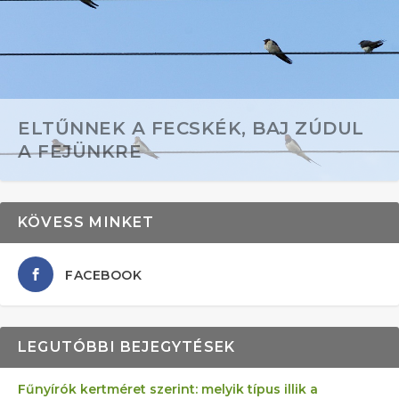
ELTŰNNEK A FECSKÉK, BAJ ZÚDUL
A FEJÜNKRE
KÖVESS MINKET
FACEBOOK
LEGUTÓBBI BEJEGYTÉSEK
Fűnyírók kertméret szerint: melyik típus illik a