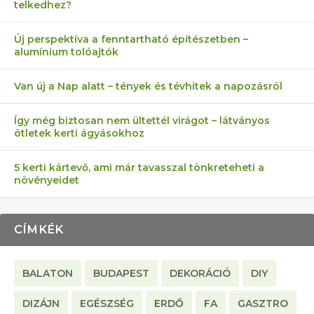
telkedhez?
AZ ÖNELLÁTÁS 13 PONTJA
6 LEGJOBB NÖVÉNY SZOMSZÉD
AKI ELDOBÁLJA A CIGICSIKKEKET,
FÉLREÉRTETT KERTÉSZKEDÉS:
MÁRPEDIG A TŰZIJÁTÉK NEM MENŐ!
Új perspektíva a fenntartható építészetben –
alumínium tolóajtók
KEZDŐKNEK
ELLEN
AZ EGY KÖ…
TÉRKŐ ÉS MURVA
Van új a Nap alatt – tények és tévhitek a napozásról
Így még biztosan nem ültettél virágot – látványos
ötletek kerti ágyásokhoz
5 kerti kártevő, ami már tavasszal tönkreteheti a
növényeidet
CÍMKÉK
BALATON
BUDAPEST
DEKORÁCIÓ
DIY
DIZÁJN
EGÉSZSÉG
ERDŐ
FA
GASZTRO