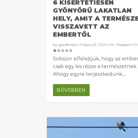
6 KÍSÉRTETIESEN
GYÖNYÖRŰ LAKATLAN
HELY, AMIT A TERMÉSZ
VISSZAVETT AZ
EMBERTŐL
by
gardenista
|
május 22, 2021
|
Hír
,
Magazin
|
Sokszor elfelejtjük, hogy az embe
csak egy kis része a természetnek.
Ahogy egyre terjeszkedünk,...
BŐVEBBEN