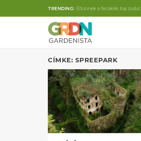
TRENDING:
Eltűnnek a fecskék, baj zúdul 
CÍMKE: SPREEPARK