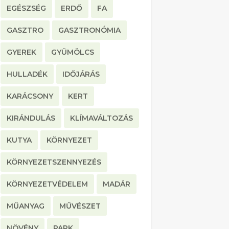
EGÉSZSÉG
ERDŐ
FA
GASZTRO
GASZTRONÓMIA
GYEREK
GYÜMÖLCS
HULLADÉK
IDŐJÁRÁS
KARÁCSONY
KERT
KIRÁNDULÁS
KLÍMAVÁLTOZÁS
KUTYA
KÖRNYEZET
KÖRNYEZETSZENNYEZÉS
KÖRNYEZETVÉDELEM
MADÁR
MŰANYAG
MŰVÉSZET
NÖVÉNY
PARK