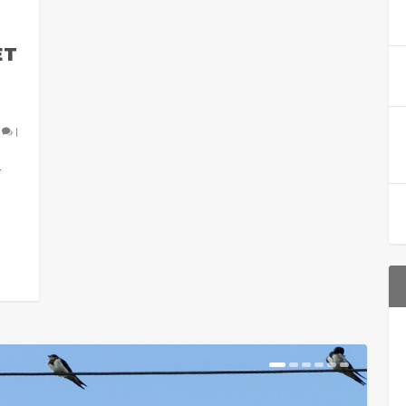
ET
0
|
r