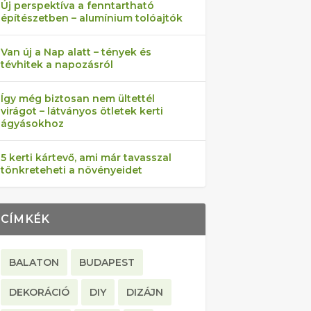
Új perspektíva a fenntartható
építészetben – alumínium tolóajtók
Van új a Nap alatt – tények és
tévhitek a napozásról
Így még biztosan nem ültettél
virágot – látványos ötletek kerti
ágyásokhoz
5 kerti kártevő, ami már tavasszal
tönkreteheti a növényeidet
CÍMKÉK
BALATON
BUDAPEST
DEKORÁCIÓ
DIY
DIZÁJN