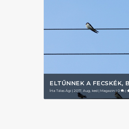
ELTŰNNEK A FECSKÉK, 
Írta
Tálas Ági
|
2017, Aug, ked
|
Magazin
|
0
|