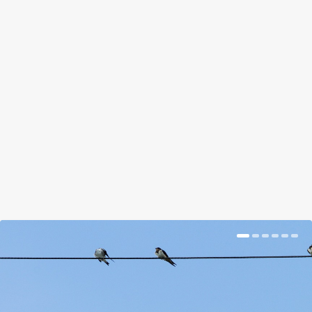
MÁR TELELNEK A HALAK, NEHOGY
BEKAPCSOLD A VÍZESÉST!
by
Suplicz Rita
|
Dec 4, 2017
|
Hír
|
0
|
Néhány tipp a kerti tavak teleltetéséhez
BŐVEBBEN