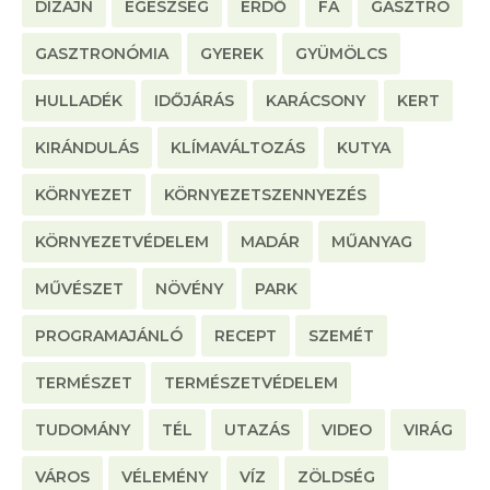
DIZÁJN
EGÉSZSÉG
ERDŐ
FA
GASZTRO
GASZTRONÓMIA
GYEREK
GYÜMÖLCS
HULLADÉK
IDŐJÁRÁS
KARÁCSONY
KERT
KIRÁNDULÁS
KLÍMAVÁLTOZÁS
KUTYA
KÖRNYEZET
KÖRNYEZETSZENNYEZÉS
KÖRNYEZETVÉDELEM
MADÁR
MŰANYAG
MŰVÉSZET
NÖVÉNY
PARK
PROGRAMAJÁNLÓ
RECEPT
SZEMÉT
TERMÉSZET
TERMÉSZETVÉDELEM
TUDOMÁNY
TÉL
UTAZÁS
VIDEO
VIRÁG
VÁROS
VÉLEMÉNY
VÍZ
ZÖLDSÉG