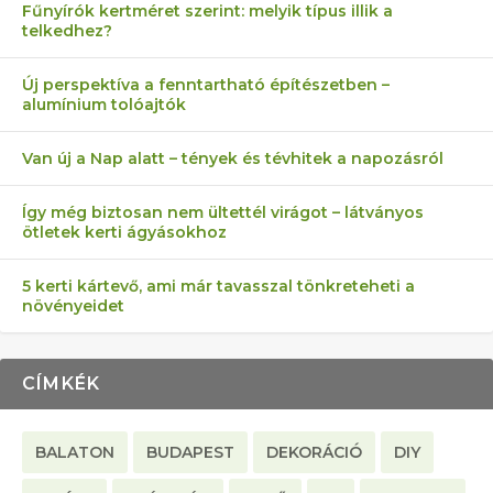
Fűnyírók kertméret szerint: melyik típus illik a
telkedhez?
AZ ÖNELLÁTÁS 13 PONTJA
6 LEGJOBB NÖVÉNY SZOMSZÉD
MÁRPEDIG A TŰZIJÁTÉK NEM MENŐ!
AKI ELDOBÁLJA A CIGICSIKKEKET,
FÉLREÉRTETT KERTÉSZKEDÉS:
Új perspektíva a fenntartható építészetben –
alumínium tolóajtók
KEZDŐKNEK
ELLEN
AZ EGY KÖ…
TÉRKŐ ÉS MURVA
Van új a Nap alatt – tények és tévhitek a napozásról
Így még biztosan nem ültettél virágot – látványos
ötletek kerti ágyásokhoz
5 kerti kártevő, ami már tavasszal tönkreteheti a
növényeidet
CÍMKÉK
BALATON
BUDAPEST
DEKORÁCIÓ
DIY