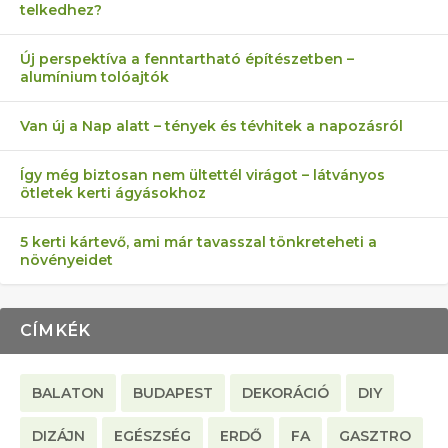
telkedhez?
AZ ÖNELLÁTÁS 13 PONTJA
6 LEGJOBB NÖVÉNY SZOMSZÉD
MÁRPEDIG A TŰZIJÁTÉK NEM MENŐ!
AKI ELDOBÁLJA A CIGICSIKKEKET,
FÉLREÉRTETT KERTÉSZKEDÉS:
Új perspektíva a fenntartható építészetben –
alumínium tolóajtók
KEZDŐKNEK
ELLEN
AZ EGY KÖ…
TÉRKŐ ÉS MURVA
Van új a Nap alatt – tények és tévhitek a napozásról
Így még biztosan nem ültettél virágot – látványos
ötletek kerti ágyásokhoz
5 kerti kártevő, ami már tavasszal tönkreteheti a
növényeidet
CÍMKÉK
BALATON
BUDAPEST
DEKORÁCIÓ
DIY
DIZÁJN
EGÉSZSÉG
ERDŐ
FA
GASZTRO