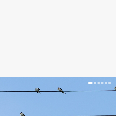
EGY MÉLY SZIPPANTÁS:
GUMICSIZMÁT TÜZEL A SZOMSZÉD
by
abbiyah
|
Jan 9, 2018
|
Magazin
|
0
|
Oszlassuk el a ködöt a szmog körül!
BŐVEBBEN