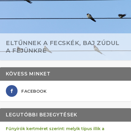
ELTŰNNEK A FECSKÉK, BAJ ZÚDUL
A FEJÜNKRE
KÖVESS MINKET
FACEBOOK
LEGUTÓBBI BEJEGYTÉSEK
Fűnyírók kertméret szerint: melyik típus illik a