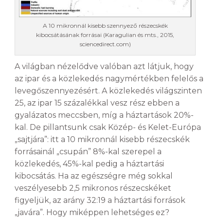
A 10 mikronnál kisebb szennyező részecskék
kibocsátásának forrásai (Karagulian és mts., 2015,
sciencedirect.com)
A világban nézelődve valóban azt látjuk, hogy
az ipar és a közlekedés nagymértékben felelős a
levegőszennyezésért. A közlekedés világszinten
25, az ipar 15 százalékkal vesz rész ebben a
gyalázatos meccsben, míg a háztartások 20%-
kal. De pillantsunk csak Közép- és Kelet-Európa
„sajtjára”: itt a 10 mikronnál kisebb részecskék
forrásainál „csupán” 8%-kal szerepel a
közlekedés, 45%-kal pedig a háztartási
kibocsátás. Ha az egészségre még sokkal
veszélyesebb 2,5 mikronos részecskéket
figyeljük, az arány 32:19 a háztartási források
„javára”. Hogy miképpen lehetséges ez?