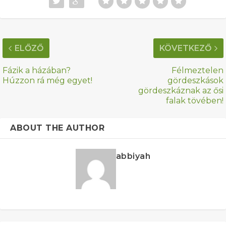
ELŐZŐ
KÖVETKEZŐ
Fázik a házában?
Félmeztelen
Húzzon rá még egyet!
gördeszkások
gördeszkáznak az ősi
falak tövében!
ABOUT THE AUTHOR
abbiyah