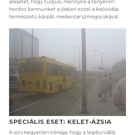
alesetet, hogy tudjuk, mennyire a tenyerén
hordoz bennünket a jóisten ezzel a kisóvódás
természetű kárpát-medencei szmogocskával…
SPECIÁLIS ESET: KELET-ÁZSIA
A sors kegyetlen iróniája, hogy a legdurvább