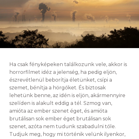
Ha csak fényképeken találkozunk vele, akkor is
horrorfilmet idéz a jelenség, ha pedig eljön,
észrevétlenül beborítja életünket, csípi a
szemet, bénítja a hörgőket. És biztosak
lehetünk benne, az idén is eljön, akármennyire
szelíden is alakult eddig a tél. Szmog van,
amióta az ember szenet éget, és amióta
brutálisan sok ember éget brutálisan sok
szenet, azóta nem tudunk szabadulni tőle.
Tudjuk meg, hogy mi történik velünk ilyenkor,