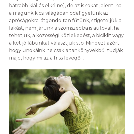
bátrabb kiállás elkélne), de az is sokat jelent, ha
a magunk kicsi világában odafigyelünk az
apróságokra: átgondoltan fűtünk, szigeteljük a
lakást, nem járunk a szomszédba is autóval, ha
tehetjük, a közösségi közlekedést, a biciklit vagy
a két jó lábunkat választjuk stb. Mindezt azért,
hogy unokáink ne csak a tankönyvekből tudják
majd, hogy mi az a friss levegő…