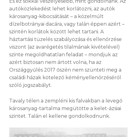
És ez sokkal veszélyesebb, mint gondolnánk. Az
autóközlekedést lehet korlátozni, az autók
károsanyag-kibocsátását – a közelmúlt
dízelbotrányai dacára, vagy talán éppen azért –
szintén korlátok között lehet tartani. A
háztartási tüzelés szabályozása és ellenőrzése
viszont (az avarégetés tilalmának kivételével)
szinte megoldhatatlan feladat – mondjuk az
azért biztosan nem ártott volna, ha az
Országgyűlés 2017 őszén nem szünteti meg a
családi házak kötelező kéményellenőrzéséről
szóló jogszabályt.
Tavaly télen a zempléni kis falvakban a levegő
károsanyag-tartalma megütötte a kelet-ázsiai
szintet. Talán el kellene gondolkodnunk.