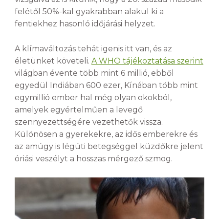
felétől 50%-kal gyakrabban alakul ki a
fentiekhez hasonló időjárási helyzet.
A klímaváltozás tehát igenis itt van, és az
életünket követeli.
A WHO tájékoztatása szerint
világban évente több mint 6 millió, ebből
egyedül Indiában 600 ezer, Kínában több mint
egymillió ember hal még olyan okokból,
amelyek egyértelműen a levegő
szennyezettségére vezethetők vissza.
Különösen a gyerekekre, az idős emberekre és
az amúgy is légúti betegséggel küzdőkre jelent
óriási veszélyt a hosszas mérgező szmog.