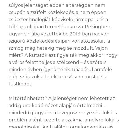
súlyos jelenséget ebben a térségben nem
csupán a zsúfolt közlekedés, a nem éppen
csúcstechnológiát képviselő járműpark és a
túlhajszolt ipari termelés okozza. Pekingben
ugyanis hiába vezettek be 2013-ban nagyon
szigorú közlekedési és ipari korlátozásokat, a
szmog még hetekig meg se mozdult. Vajon
miért? A kutatók azt figyelték meg akkor, hogy
a város felett teljes a szélcsend – és azóta is
minden évben így történik. Ráadásul arrafelé
elég szárazok a telek, az eső sem mosta el a
füstködöt.
Mi történhetett? A jelenséget nem lehetett az
addig uralkodó nézet alapján értelmezni –
mindeddig ugyanis a levegőszennyezést lokális
problémaként kezelte a szakma, amelyre lokális
megoldásokat kell találni: forgalomkorlátozás,