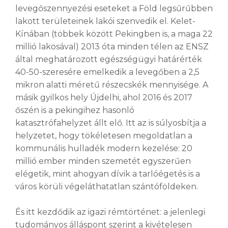
levegőszennyezési eseteket a Föld legsűrűbben
lakott területeinek lakói szenvedik el. Kelet-
Kínában (többek között Pekingben is, a maga 22
millió lakosával) 2013 óta minden télen az ENSZ
által meghatározott egészségügyi határérték
40-50-szeresére emelkedik a levegőben a 2,5
mikron alatti méretű részecskék mennyisége. A
másik gyilkos hely Újdelhi, ahol 2016 és 2017
őszén is a pekingihez hasonló
katasztrófahelyzet állt elő. Itt az is súlyosbítja a
helyzetet, hogy tökéletesen megoldatlan a
kommunális hulladék modern kezelése: 20
millió ember minden szemetét egyszerűen
elégetik, mint ahogyan dívik a tarlóégetés is a
város körüli végeláthatatlan szántóföldeken.
És itt kezdődik az igazi rémtörténet: a jelenlegi
tudományos álláspont szerint a kivételesen