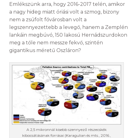
Emlékszünk arra, hogy 2016-2017 telén, amikor
a nagy hideg miatt óriási volt a szmog, bizony
nem a zsúfolt fővárosban volt a
legszennyezettebb a levegő, hanem a Zemplén
lankáin megbúvó, 150 lakosú Hernádszurdokon
meg a tőle nem messze fekvő, szintén
gigantikus méretű Oszláron?
A 2,5 mikronnál kisebb szennyező részecskék
kibocsátásának forrásai (Karagulian és mts., 2016.,