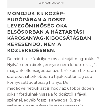
sciencedirect.com)
MONDJUK KI: KÖZÉP-
EURÓPÁBAN A ROSSZ
LEVEGŐMINŐSÉG OKA
ELSŐSORBAN A HÁZTARTÁSI
KÁROSANYAG-KIBOCSÁTÁSBAN
KERESENDŐ, NEM A
KÖZLEKEDÉSBEN.
De miért teszünk ilyen rosszat saját magunkkal?
Nyilván nem direkt, ennyire nem lehetünk saját
magunk ellenségei, bár azért részben biztosan
szerepet játszik ebben a tájékozatlanság és a
környezettudatosság hiánya. De
megfigyelhetjük azt is, hogy az utóbbi időben
sokan fordulnak vissza a földgáztól a fával,
szénnel, egyéb fosszilis anyaggal (ugye