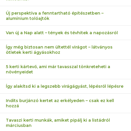
Új perspektíva a fenntartható építészetben –
alumínium tolóajtók
Van új a Nap alatt – tények és tévhitek a napozásról
Így még biztosan nem ültettél virágot – látványos
ötletek kerti ágyásokhoz
5 kerti kártevő, ami már tavasszal tönkreteheti a
növényeidet
Így alakítsd ki a legszebb virágágyást, lépésről lépésre
Indíts burjánzó kertet az erkélyeden – csak ez kell
hozzá
Tavaszi kerti munkák, amiket pipálj ki a listádról
márciusban