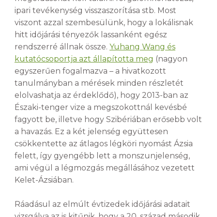
ipari tevékenység visszaszorítása stb. Most
viszont azzal szembesülünk, hogy a lokálisnak
hitt időjárási tényezők lassanként egész
rendszerré állnak össze.
Yuhang Wang és
kutatócsoportja azt állapította meg
(nagyon
egyszerűen fogalmazva – a hivatkozott
tanulmányban a mérések minden részletét
elolvashatja az érdeklődő), hogy 2013-ban az
Északi-tenger vize a megszokottnál kevésbé
fagyott be, illetve hogy Szibériában erősebb volt
a havazás. Ez a két jelenség együttesen
csökkentette az átlagos légköri nyomást Ázsia
felett, így gyengébb lett a monszunjelenség,
ami végül a légmozgás megállásához vezetett
Kelet-Ázsiában.
Ráadásul az elmúlt évtizedek időjárási adatait
vizsgálva az is kitűnik, hogy a 20. század második