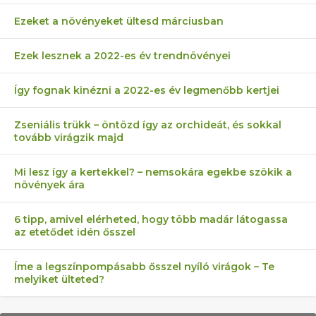
Ezeket a növényeket ültesd márciusban
Ezek lesznek a 2022-es év trendnövényei
Így fognak kinézni a 2022-es év legmenőbb kertjei
Zseniális trükk – öntözd így az orchideát, és sokkal
tovább virágzik majd
Mi lesz így a kertekkel? – nemsokára egekbe szökik a
növények ára
6 tipp, amivel elérheted, hogy több madár látogassa
az etetődet idén ősszel
Íme a legszínpompásabb ősszel nyíló virágok – Te
melyiket ülteted?