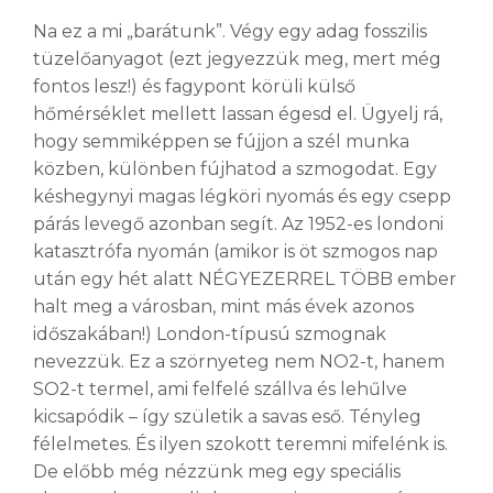
Na ez a mi „barátunk”. Végy egy adag fosszilis
tüzelőanyagot (ezt jegyezzük meg, mert még
fontos lesz!) és fagypont körüli külső
hőmérséklet mellett lassan égesd el. Ügyelj rá,
hogy semmiképpen se fújjon a szél munka
közben, különben fújhatod a szmogodat. Egy
késhegynyi magas légköri nyomás és egy csepp
párás levegő azonban segít. Az 1952-es londoni
katasztrófa nyomán (amikor is öt szmogos nap
után egy hét alatt NÉGYEZERREL TÖBB ember
halt meg a városban, mint más évek azonos
időszakában!) London-típusú szmognak
nevezzük. Ez a szörnyeteg nem NO
2
-t, hanem
SO
2
-t termel, ami felfelé szállva és lehűlve
kicsapódik – így születik a savas eső. Tényleg
félelmetes. És ilyen szokott teremni mifelénk is.
De előbb még nézzünk meg egy speciális