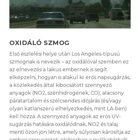
OXIDÁLÓ SZMOG
Első észlelési helye után Los Angeles-típusú
szmognak is nevezik – az oxidálóval szemben ez
az elnevezés a laikus embernek is segít
elképzelni, hogyan is alakul ki: erős napsugárzás,
a közlekedés által kibocsátott szennyező
anyagok (NO
2
, szénhidrogének, CO), alacsony
páratartalom és szélcsendes időjárás (és/vagy
olyan katlanszerű elhelyezkedés, mint LA-ben)
kell hozzá. A szennyező anyagok az erős UV-
sugárzás hatására oxidálódnak, NO
2
és talaj
menti ózon jön létre, amely súlyosan károsítja az
emberi szervezetet: elsősorban a nyálkahártyát