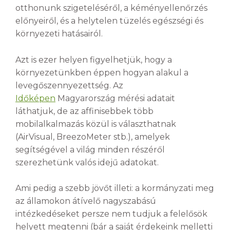
otthonunk szigeteléséről, a kéményellenőrzés
előnyeiről, és a helytelen tüzelés egészségi és
környezeti hatásairól.
Azt is ezer helyen figyelhetjük, hogy a
környezetünkben éppen hogyan alakul a
levegőszennyezettség. Az
Időképen
Magyarország mérési adatait
láthatjuk, de az affinisebbek több
mobilalkalmazás közül is választhatnak
(AirVisual, BreezoMeter stb.), amelyek
segítségével a világ minden részéről
szerezhetünk valós idejű adatokat.
Ami pedig a szebb jövőt illeti: a kormányzati meg
az államokon átívelő nagyszabású
intézkedéseket persze nem tudjuk a felelősök
helyett megtenni (bár a saját érdekeink melletti