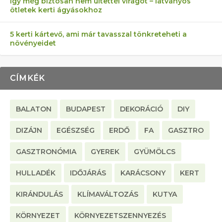
Így még biztosan nem ültettél virágot – látványos
ötletek kerti ágyásokhoz
5 kerti kártevő, ami már tavasszal tönkreteheti a
növényeidet
CÍMKÉK
BALATON
BUDAPEST
DEKORÁCIÓ
DIY
DIZÁJN
EGÉSZSÉG
ERDŐ
FA
GASZTRO
GASZTRONÓMIA
GYEREK
GYÜMÖLCS
HULLADÉK
IDŐJÁRÁS
KARÁCSONY
KERT
KIRÁNDULÁS
KLÍMAVÁLTOZÁS
KUTYA
KÖRNYEZET
KÖRNYEZETSZENNYEZÉS