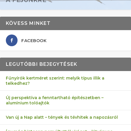
A FEJÜNKRE
KÖVESS MINKET
FACEBOOK
LEGUTÓBBI BEJEGYTÉSEK
Fűnyírók kertméret szerint: melyik típus illik a
telkedhez?
AZ ÖNELLÁTÁS 13 PONTJA
6 LEGJOBB NÖVÉNY SZOMSZÉD
FÉLREÉRTETT KERTÉSZKEDÉS:
AKI ELDOBÁLJA A CIGICSIKKEKET,
MÁRPEDIG A TŰZIJÁTÉK NEM MENŐ!
Új perspektíva a fenntartható építészetben –
alumínium tolóajtók
KEZDŐKNEK
ELLEN
TÉRKŐ ÉS MURVA
AZ EGY KÖ…
Van új a Nap alatt – tények és tévhitek a napozásról