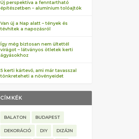
Új perspektíva a fenntartható
építészetben – alumínium tolóajtók
Van új a Nap alatt – tények és
tévhitek a napozásról
Így még biztosan nem ültettél
virágot – látványos ötletek kerti
ágyásokhoz
5 kerti kártevő, ami már tavasszal
tönkreteheti a növényeidet
CÍMKÉK
BALATON
BUDAPEST
DEKORÁCIÓ
DIY
DIZÁJN