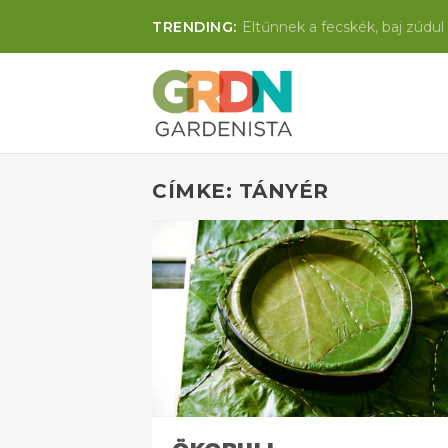
TRENDING:
Eltűnnek a fecskék, baj zúdul 
CÍMKE: TÁNYÉR