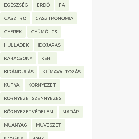
EGÉSZSÉG
ERDŐ
FA
GASZTRO
GASZTRONÓMIA
GYEREK
GYÜMÖLCS
HULLADÉK
IDŐJÁRÁS
KARÁCSONY
KERT
KIRÁNDULÁS
KLÍMAVÁLTOZÁS
KUTYA
KÖRNYEZET
KÖRNYEZETSZENNYEZÉS
KÖRNYEZETVÉDELEM
MADÁR
MŰANYAG
MŰVÉSZET
NÖVÉNY
PARK