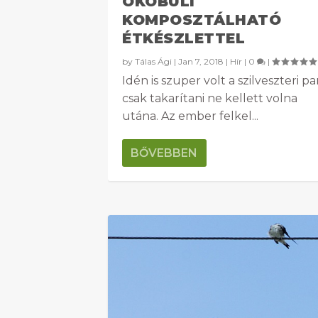
ÖKOBULI
KOMPOSZTÁLHATÓ
ÉTKÉSZLETTEL
by
Tálas Ági
|
Jan 7, 2018
|
Hír
|
0
|
Idén is szuper volt a szilveszteri par
csak takarítani ne kellett volna
utána. Az ember felkel...
BŐVEBBEN