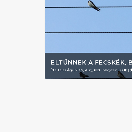
ELTŰNNEK A FECSKÉK, 
Írta
Tálas Ági
|
2017, Aug, ked
|
Magazin
|
0
|