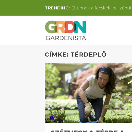
TRENDING:
Eltűnnek a fecskék, baj zúdul 
CÍMKE: TÉRDEPLŐ