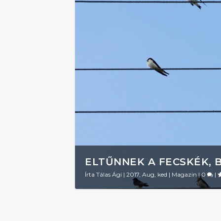
ELTŰNNEK A FECSKÉK, 
Írta
Tálas Ági
|
2017, Aug, ked
|
Magazin
|
0
|