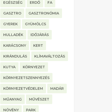
EGÉSZSÉG
ERDŐ
FA
GASZTRO
GASZTRONÓMIA
GYEREK
GYÜMÖLCS
HULLADÉK
IDŐJÁRÁS
KARÁCSONY
KERT
KIRÁNDULÁS
KLÍMAVÁLTOZÁS
KUTYA
KÖRNYEZET
KÖRNYEZETSZENNYEZÉS
KÖRNYEZETVÉDELEM
MADÁR
MŰANYAG
MŰVÉSZET
NÖVÉNY
PARK