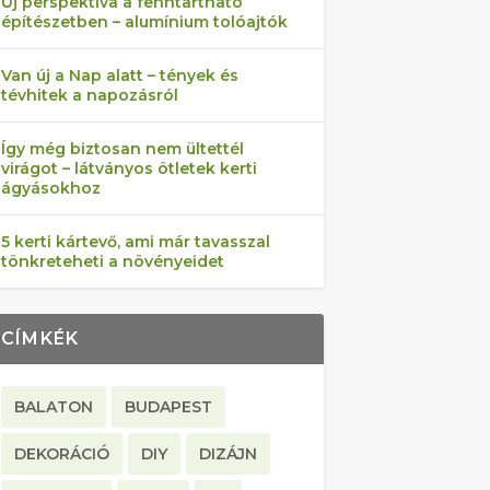
Új perspektíva a fenntartható
építészetben – alumínium tolóajtók
Van új a Nap alatt – tények és
tévhitek a napozásról
Így még biztosan nem ültettél
virágot – látványos ötletek kerti
ágyásokhoz
5 kerti kártevő, ami már tavasszal
tönkreteheti a növényeidet
CÍMKÉK
BALATON
BUDAPEST
DEKORÁCIÓ
DIY
DIZÁJN