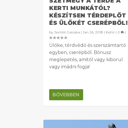
SZÉTMEGY A TÉRDE A
KERTI MUNKÁTÓL?
KÉSZÍTSEN TÉRDEPLŐT
ÉS ÜLŐKÉT CSERÉPBŐL!
by
Somlói Galuska
|
Jan 26, 2018
|
Kishír
|
0
|
Ülőke, térdvédő és szerszámtartó
egyben, cserépből. Bónusz
meglepetés, amitől vagy kiborul
vagy imádni fogja!
BŐVEBBEN