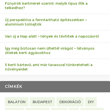
Fűnyírók kertméret szerint: melyik típus illik a
telkedhez?
AZ ÖNELLÁTÁS 13 PONTJA
6 LEGJOBB NÖVÉNY SZOMSZÉD
MÁRPEDIG A TŰZIJÁTÉK NEM MENŐ!
AKI ELDOBÁLJA A CIGICSIKKEKET,
FÉLREÉRTETT KERTÉSZKEDÉS:
Új perspektíva a fenntartható építészetben –
alumínium tolóajtók
KEZDŐKNEK
ELLEN
AZ EGY KÖ…
TÉRKŐ ÉS MURVA
Van új a Nap alatt – tények és tévhitek a napozásról
Így még biztosan nem ültettél virágot – látványos
ötletek kerti ágyásokhoz
5 kerti kártevő, ami már tavasszal tönkreteheti a
növényeidet
CÍMKÉK
BALATON
BUDAPEST
DEKORÁCIÓ
DIY