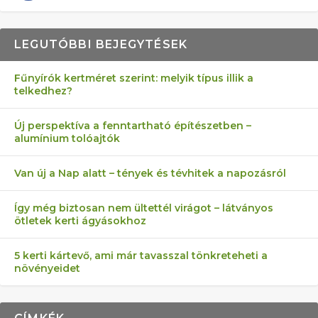
LEGUTÓBBI BEJEGYTÉSEK
Fűnyírók kertméret szerint: melyik típus illik a
telkedhez?
AZ ÖNELLÁTÁS 13 PONTJA
6 LEGJOBB NÖVÉNY SZOMSZÉD
MÁRPEDIG A TŰZIJÁTÉK NEM MENŐ!
AKI ELDOBÁLJA A CIGICSIKKEKET,
FÉLREÉRTETT KERTÉSZKEDÉS:
Új perspektíva a fenntartható építészetben –
alumínium tolóajtók
KEZDŐKNEK
ELLEN
AZ EGY KÖ…
TÉRKŐ ÉS MURVA
Van új a Nap alatt – tények és tévhitek a napozásról
Így még biztosan nem ültettél virágot – látványos
ötletek kerti ágyásokhoz
5 kerti kártevő, ami már tavasszal tönkreteheti a
növényeidet