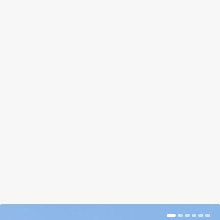
BIOGAZDASÁGGÁ ALAKÍTOTTÁK A
FŐISKOLAI FOCIPÁLYÁT
by
Prokop Hetti
|
Feb 2, 2018
|
Hír
|
0
|
A dallasi Paul Quinn Főiskola a csőd szélén állt,
amikor a dékán gondolt egyet, felparcellázta az
intézmény kihasználatlan területét, és
zöldségeket kezdett termeszteni a diákokkal. Íme
egy amerikai sikersztori.
BŐVEBBEN