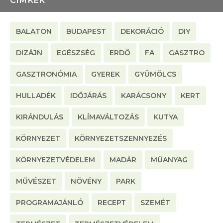
CÍMKÉK
BALATON
BUDAPEST
DEKORÁCIÓ
DIY
DIZÁJN
EGÉSZSÉG
ERDŐ
FA
GASZTRO
GASZTRONÓMIA
GYEREK
GYÜMÖLCS
HULLADÉK
IDŐJÁRÁS
KARÁCSONY
KERT
KIRÁNDULÁS
KLÍMAVÁLTOZÁS
KUTYA
KÖRNYEZET
KÖRNYEZETSZENNYEZÉS
KÖRNYEZETVÉDELEM
MADÁR
MŰANYAG
MŰVÉSZET
NÖVÉNY
PARK
PROGRAMAJÁNLÓ
RECEPT
SZEMÉT