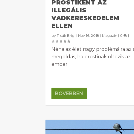
PROSTIKÉNT AZ
ILLEGÁLIS
VADKERESKEDELEM
ELLEN
by
Pisák Brigi
|
Nov 16, 2018
|
Magazin
|
0
|
Néha az élet nagy problémáira az 
megoldás, ha prostinak öltözik az
ember.
BŐVEBBEN