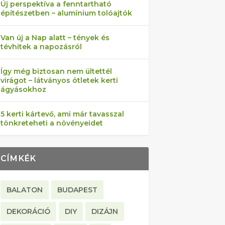
Új perspektíva a fenntartható
építészetben – alumínium tolóajtók
Van új a Nap alatt – tények és
tévhitek a napozásról
Így még biztosan nem ültettél
virágot – látványos ötletek kerti
ágyásokhoz
5 kerti kártevő, ami már tavasszal
tönkreteheti a növényeidet
CÍMKÉK
BALATON
BUDAPEST
DEKORÁCIÓ
DIY
DIZÁJN