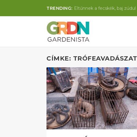
TRENDING:
Eltűnnek a fecskék, baj zúdul 
CÍMKE: TRÓFEAVADÁSZA