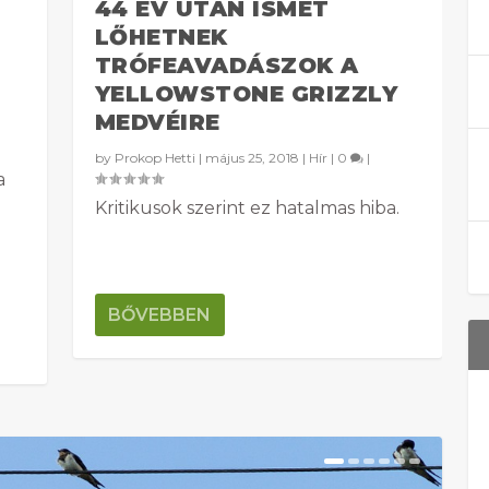
44 ÉV UTÁN ISMÉT
LŐHETNEK
TRÓFEAVADÁSZOK A
YELLOWSTONE GRIZZLY
MEDVÉIRE
by
Prokop Hetti
|
május 25, 2018
|
Hír
|
0
|
a
Kritikusok szerint ez hatalmas hiba.
BŐVEBBEN