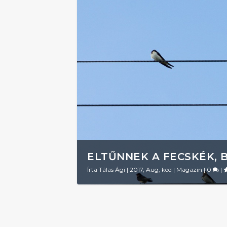
ELTŰNNEK A FECSKÉK, 
Írta
Tálas Ági
|
2017, Aug, ked
|
Magazin
|
0
|