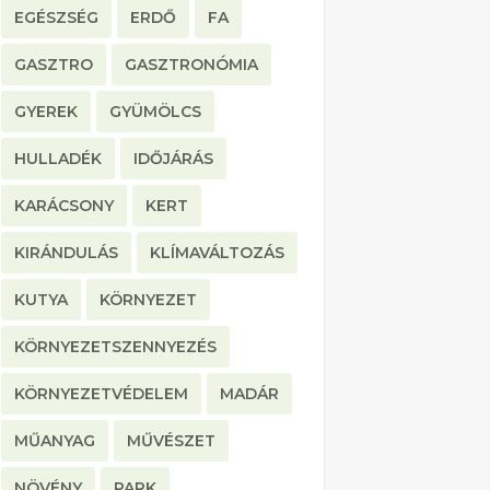
EGÉSZSÉG
ERDŐ
FA
GASZTRO
GASZTRONÓMIA
GYEREK
GYÜMÖLCS
HULLADÉK
IDŐJÁRÁS
KARÁCSONY
KERT
KIRÁNDULÁS
KLÍMAVÁLTOZÁS
KUTYA
KÖRNYEZET
KÖRNYEZETSZENNYEZÉS
KÖRNYEZETVÉDELEM
MADÁR
MŰANYAG
MŰVÉSZET
NÖVÉNY
PARK